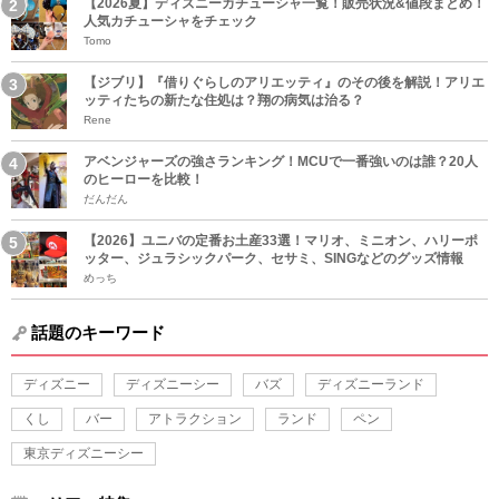
【2026夏】ディズニーカチューシャ一覧！販売状況&値段まとめ！
人気カチューシャをチェック
Tomo
【ジブリ】『借りぐらしのアリエッティ』のその後を解説！アリエ
ッティたちの新たな住処は？翔の病気は治る？
Rene
アベンジャーズの強さランキング！MCUで一番強いのは誰？20人
のヒーローを比較！
だんだん
【2026】ユニバの定番お土産33選！マリオ、ミニオン、ハリーポ
ッター、ジュラシックパーク、セサミ、SINGなどのグッズ情報
めっち
話題のキーワード
ディズニー
ディズニーシー
バズ
ディズニーランド
くし
バー
アトラクション
ランド
ペン
東京ディズニーシー