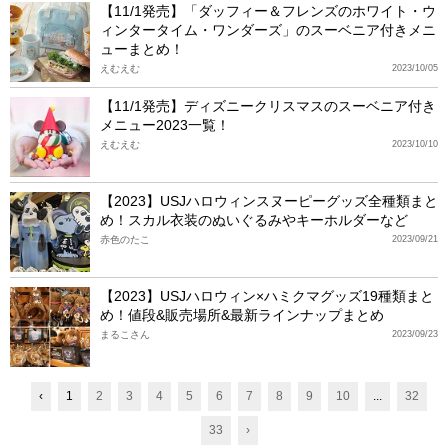
【11/1発売】「ダッフィー＆フレンズのホワイト・ウ
ィンタータイム・ワンダーズ」のスーベニア付きメニ
ューまとめ！
えむえむ
2023/10/05
【11/1発売】ディズニークリスマスのスーベニア付き
メニュー2023一覧！
えむえむ
2023/10/10
【2023】USJハロウィンスヌーピーグッズ全種類まと
め！スカル衣装のぬいぐるみやキーホルダーなど
赤色のたこ
2023/09/21
【2023】USJハロウィン×ハミクマグッズ19種類まと
め！値段&販売場所&最新ラインナップまとめ
まるこさん
2023/09/23
‹
1
2
3
4
5
6
7
8
9
10
...
32
33
›