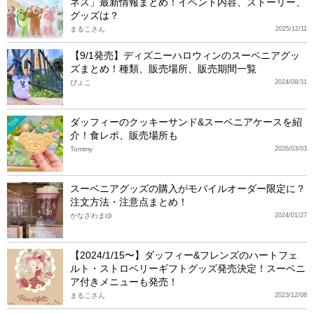
ネス」最新情報まとめ！イベント内容、ストーリー、
グッズは？
まるこさん
2025/12/11
【9/1発売】ディズニーハロウィンのスーベニアグッ
ズまとめ！種類、販売場所、販売期間一覧
ぴょこ
2024/08/31
ダッフィーのクッキーサンド&スーベニアケースを紹
TDS
介！食レポ、販売場所も
Tommy
2026/03/03
スーベニアグッズの購入がモバイルオーダー限定に？
注文方法・注意点まとめ！
かなざわまゆ
2024/01/27
【2024/1/15〜】ダッフィー&フレンズのハートフェ
ルト・ストロベリーギフトグッズ発売決定！スーベニ
ア付きメニューも発売！
まるこさん
2023/12/08