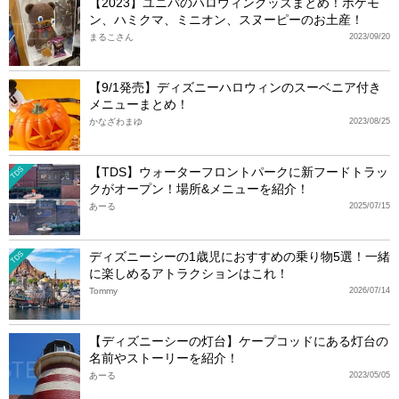
【2023】ユニバのハロウィングッズまとめ！ポケモ
ン、ハミクマ、ミニオン、スヌーピーのお土産！
まるこさん
2023/09/20
【9/1発売】ディズニーハロウィンのスーベニア付き
メニューまとめ！
かなざわまゆ
2023/08/25
【TDS】ウォーターフロントパークに新フードトラッ
TDS
クがオープン！場所&メニューを紹介！
あーる
2025/07/15
ディズニーシーの1歳児におすすめの乗り物5選！一緒
TDS
に楽しめるアトラクションはこれ！
Tommy
2026/07/14
【ディズニーシーの灯台】ケープコッドにある灯台の
名前やストーリーを紹介！
あーる
2023/05/05