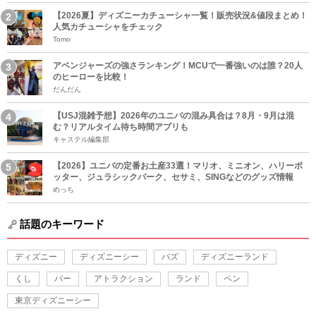
【2026夏】ディズニーカチューシャ一覧！販売状況&値段まとめ！
人気カチューシャをチェック
Tomo
アベンジャーズの強さランキング！MCUで一番強いのは誰？20人
のヒーローを比較！
だんだん
【USJ混雑予想】2026年のユニバの混み具合は？8月・9月は混
む？リアルタイム待ち時間アプリも
キャステル編集部
【2026】ユニバの定番お土産33選！マリオ、ミニオン、ハリーポ
ッター、ジュラシックパーク、セサミ、SINGなどのグッズ情報
めっち
話題のキーワード
ディズニー
ディズニーシー
バズ
ディズニーランド
くし
バー
アトラクション
ランド
ペン
東京ディズニーシー