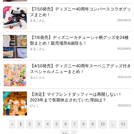
【7/10発売】ディズニー40周年コンバースコラボグッ
TDL
ズまとめ！
まるこさん
2023/06/10
【7/6発売】ディズニーカチューシャ柄グッズ全24種
類まとめ！販売場所&値段も！
まるこさん
2023/06/01
【4/10発売】ディズニー40周年スーベニアグッズ付き
スペシャルメニューまとめ！
るんにゃん
2023/11/14
【決定】マイフレンドダッフィーは再開しない！
TDS
2023年まで長期休止されていた理由は？
ぴょこ
2023/05/11
‹
1
2
3
4
5
6
7
8
9
10
...
51