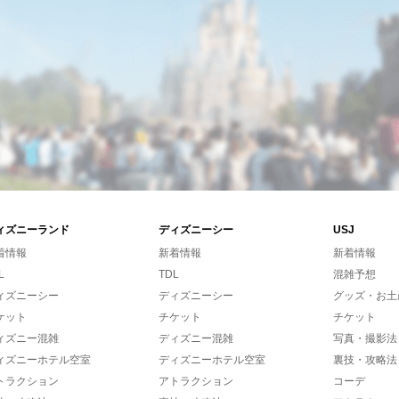
ィズニーランド
ディズニーシー
USJ
着情報
新着情報
新着情報
L
TDL
混雑予想
ィズニーシー
ディズニーシー
グッズ・お土
ケット
チケット
チケット
ィズニー混雑
ディズニー混雑
写真・撮影法
ィズニーホテル空室
ディズニーホテル空室
裏技・攻略法
トラクション
アトラクション
コーデ