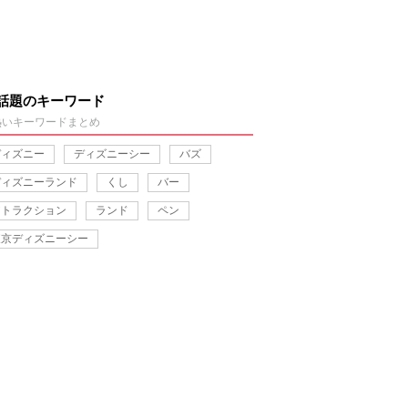
話題のキーワード
熱いキーワードまとめ
ディズニー
ディズニーシー
バズ
ディズニーランド
くし
バー
アトラクション
ランド
ペン
東京ディズニーシー