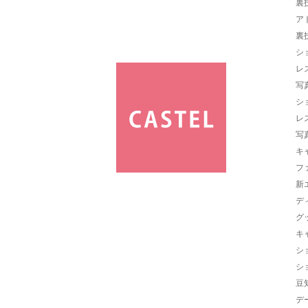
裏
ア
裏
シ
レ
写
シ
レ
写
キ
フ
新
デ
グ
キ
シ
シ
豆
デ