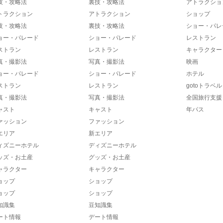
技・攻略法
裏技・攻略法
アトラクショ
トラクション
アトラクション
ショップ
技・攻略法
裏技・攻略法
ショー・パレ
ョー・パレード
ショー・パレード
レストラン
ストラン
レストラン
キャラクター
真・撮影法
写真・撮影法
映画
ョー・パレード
ショー・パレード
ホテル
ストラン
レストラン
gotoトラベル
真・撮影法
写真・撮影法
全国旅行支援
ャスト
キャスト
年パス
ァッション
ファッション
エリア
新エリア
ィズニーホテル
ディズニーホテル
ッズ・お土産
グッズ・お土産
ャラクター
キャラクター
ョップ
ショップ
ョップ
ショップ
知識集
豆知識集
ート情報
デート情報