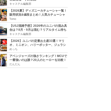
キャステル編集部
【2026夏】ディズニーカチューシャ一覧！
販売状況&値段まとめ！人気カチューシャ
をチェック
Tomo
【USJ混雑予想】2026年のユニバの混み具
合は？8月・9月は混む？リアルタイム待ち
時間アプリも
キャステル編集部
【2026】ユニバの定番お土産33選！マリ
オ、ミニオン、ハリーポッター、ジュラシ
ックパーク、セサミ、SINGなどのグッズ情
めっち
報
アベンジャーズの強さランキング！MCUで
一番強いのは誰？20人のヒーローを比較！
だんだん