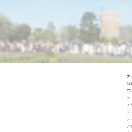
デ
新
TD
デ
チ
デ
デ
ア