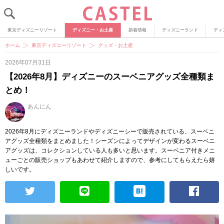
東京ディズニーリゾート
ディズニー・お土産
新着情報
ディズニーランド
ディ
ホーム
東京ディズニーリゾート
グッズ・お土産
2026年07月31日
【2026年8月】ディズニーのスーベニアグッズ全種類ま
とめ！
あんにん
2026年8月にディズニーランドやディズニーシーで販売されている、スーベニ
アグッズ全種類をまとめました！シーズンによってデザインが変わるスーベニ
アグッズは、コレクションしている人も多いと思います。スーベニア付きメニ
ューごとの販売ショップもあわせて紹介しますので、参考にしてもらえたら嬉
しいです。