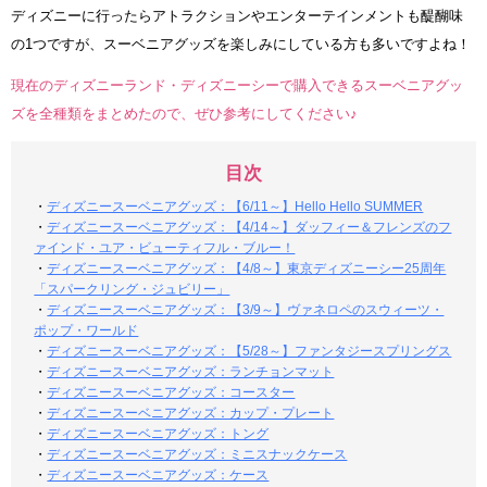
ディズニーに行ったらアトラクションやエンターテインメントも醍醐味
の1つですが、スーベニアグッズを楽しみにしている方も多いですよね！
現在のディズニーランド・ディズニーシーで購入できるスーベニアグッ
ズを全種類をまとめたので、ぜひ参考にしてください♪
目次
・
ディズニースーベニアグッズ：【6/11～】Hello Hello SUMMER
・
ディズニースーベニアグッズ：【4/14～】ダッフィー＆フレンズのフ
ァインド・ユア・ビューティフル・ブルー！
・
ディズニースーベニアグッズ：【4/8～】東京ディズニーシー25周年
「スパークリング・ジュビリー」
・
ディズニースーベニアグッズ：【3/9～】ヴァネロペのスウィーツ・
ポップ・ワールド
・
ディズニースーベニアグッズ：【5/28～】ファンタジースプリングス
・
ディズニースーベニアグッズ：ランチョンマット
・
ディズニースーベニアグッズ：コースター
・
ディズニースーベニアグッズ：カップ・プレート
・
ディズニースーベニアグッズ：トング
・
ディズニースーベニアグッズ：ミニスナックケース
・
ディズニースーベニアグッズ：ケース