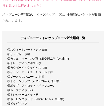
りを見つけに行きましょう！
ポップコーン専門店の「ビッグポップ」では、全種類のバケットが販売
されています。
ディズニーランドのポップコーン販売場所一覧
①スウィートハート・カフェ前
②ザ・ガゼーボ横
③カフェ・オーリンズ前（2026/7/1/から休止中）
④トレーディングポスト横
⑤カウボーイ・クックハウス前
⑥イッツ・ア・スモールワールド前
⑦プーさんのハニーハント前
⑧トゥーンポップ（2026/7/1/から休止中）
⑨ポップ・ア・ロット・ポップコーン
⑩ル・プティポッパー
⑪トレジャーコメット横
⑫ポッピングポッド（2024/11/1から休止中）
⑬ビッグポップ