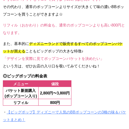
その代わり、通常のポップコーンよりサイズが大きくて味の濃いBBポッ
プコーンを買うことができますよ☆
リフィル（おかわり）の料金も、通常のポップコーンよりも高い800円と
なります。
また、基本的に
ディズニーランドで販売するすべてのポップコーンバケ
ットが買える
こともビッグポップの大きな特徴♪
「デザインを実際に見てポップコーンバケットを決めたい」
という方は、ぜひお店の入り口を覗いてみてくださいね！
◎ビッグポップの料金表
メニュー
値段
バケット新規購入
2,800円〜3,800円
(ポップコーン入り)
リフィル
800円
・
【ビッグポップ】ディズニーで人気のBBポップコーンの3種の味＆バケ
ットまとめ！