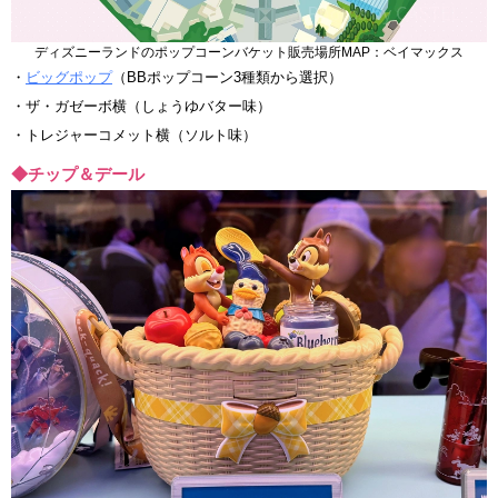
ディズニーランドのポップコーンバケット販売場所MAP：ベイマックス
・
ビッグポップ
（BBポップコーン3種類から選択）
・ザ・ガゼーボ横（しょうゆバター味）
・トレジャーコメット横（ソルト味）
◆チップ＆デール