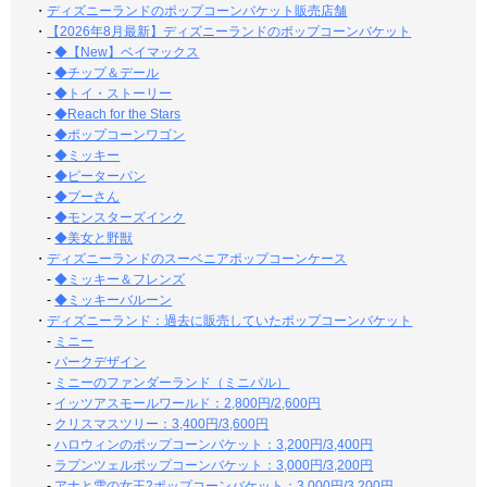
・
ディズニーランドのポップコーンバケット販売店舗
・
【2026年8月最新】ディズニーランドのポップコーンバケット
-
◆【New】ベイマックス
-
◆チップ＆デール
-
◆トイ・ストーリー
-
◆Reach for the Stars
-
◆ポップコーンワゴン
-
◆ミッキー
-
◆ピーターパン
-
◆プーさん
-
◆モンスターズインク
-
◆美女と野獣
・
ディズニーランドのスーベニアポップコーンケース
-
◆ミッキー＆フレンズ
-
◆ミッキーバルーン
・
ディズニーランド：過去に販売していたポップコーンバケット
-
ミニー
-
パークデザイン
-
ミニーのファンダーランド（ミニパル）
-
イッツアスモールワールド：2,800円/2,600円
-
クリスマスツリー：3,400円/3,600円
-
ハロウィンのポップコーンバケット：3,200円/3,400円
-
ラプンツェルポップコーンバケット：3,000円/3,200円
-
アナと雪の女王2ポップコーンバケット：3,000円/3,200円