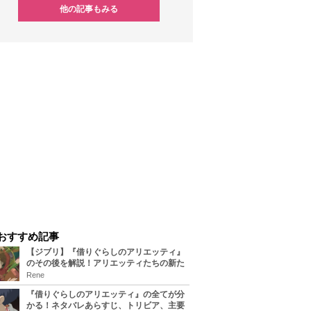
他の記事もみる
おすすめ記事
【ジブリ】『借りぐらしのアリエッティ』
のその後を解説！アリエッティたちの新た
な住処は？翔の病気は治る？
Rene
『借りぐらしのアリエッティ』の全てが分
かる！ネタバレあらすじ、トリビア、主要