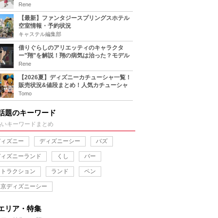
キャラまとめ！
Rene
【最新】ファンタジースプリングスホテル
空室情報・予約状況
キャステル編集部
借りぐらしのアリエッティのキャラクタ
ー”翔”を解説！翔の病気は治った？モデル
は誰？
Rene
【2026夏】ディズニーカチューシャ一覧！
販売状況&値段まとめ！人気カチューシャ
をチェック
Tomo
話題のキーワード
熱いキーワードまとめ
ディズニー
ディズニーシー
バズ
ディズニーランド
くし
バー
アトラクション
ランド
ペン
東京ディズニーシー
エリア・特集