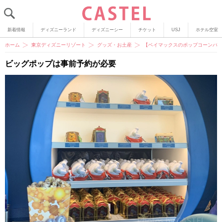
新着情報
ディズニーランド
ディズニーシー
チケット
USJ
ホテル空室
ホーム
東京ディズニーリゾート
グッズ・お土産
【ベイマックスのポップコーンバ
ビッグポップは事前予約が必要