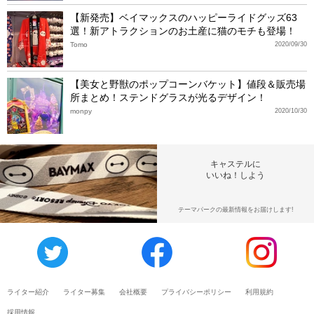
【新発売】ベイマックスのハッピーライドグッズ63
選！新アトラクションのお土産に猫のモチも登場！
Tomo
2020/09/30
【美女と野獣のポップコーンバケット】値段＆販売場
所まとめ！ステンドグラスが光るデザイン！
monpy
2020/10/30
キャステルに
いいね！しよう
テーマパークの最新情報をお届けします!
ライター紹介
ライター募集
会社概要
プライバシーポリシー
利用規約
採用情報