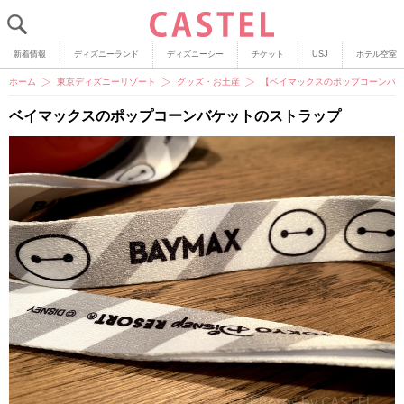
新着情報
ディズニーランド
ディズニーシー
チケット
USJ
ホテル空室
ホーム
東京ディズニーリゾート
グッズ・お土産
【ベイマックスのポップコーンバ
ベイマックスのポップコーンバケットのストラップ