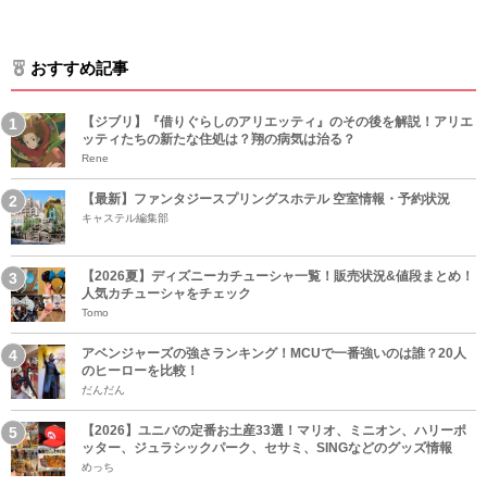
おすすめ記事
【ジブリ】『借りぐらしのアリエッティ』のその後を解説！アリエ
ッティたちの新たな住処は？翔の病気は治る？
Rene
【最新】ファンタジースプリングスホテル 空室情報・予約状況
キャステル編集部
【2026夏】ディズニーカチューシャ一覧！販売状況&値段まとめ！
人気カチューシャをチェック
Tomo
アベンジャーズの強さランキング！MCUで一番強いのは誰？20人
のヒーローを比較！
だんだん
【2026】ユニバの定番お土産33選！マリオ、ミニオン、ハリーポ
ッター、ジュラシックパーク、セサミ、SINGなどのグッズ情報
めっち