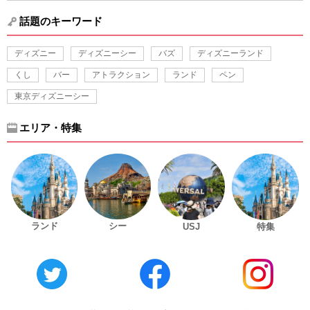
話題のキーワード
ディズニー
ディズニーシー
バズ
ディズニーランド
くし
バー
アトラクション
ランド
ペン
東京ディズニーシー
エリア・特集
ランド
シー
USJ
特集