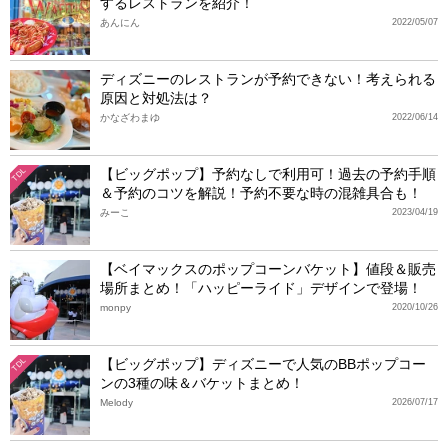
するレストランを紹介！
あんにん
2022/05/07
ディズニーのレストランが予約できない！考えられる
原因と対処法は？
かなざわまゆ
2022/06/14
【ビッグポップ】予約なしで利用可！過去の予約手順
TDL
＆予約のコツを解説！予約不要な時の混雑具合も！
みーこ
2023/04/19
【ベイマックスのポップコーンバケット】値段＆販売
場所まとめ！「ハッピーライド」デザインで登場！
monpy
2020/10/26
【ビッグポップ】ディズニーで人気のBBポップコー
TDL
ンの3種の味＆バケットまとめ！
Melody
2026/07/17