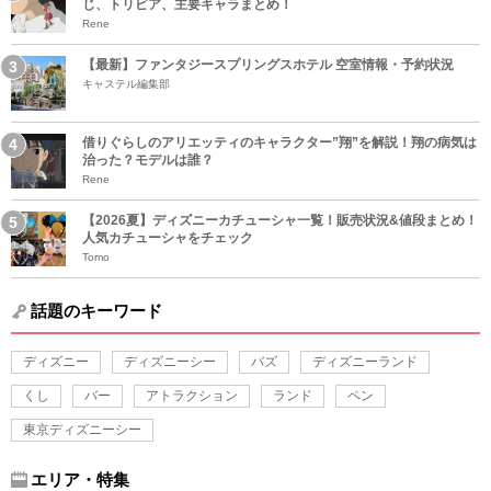
じ、トリビア、主要キャラまとめ！
Rene
【最新】ファンタジースプリングスホテル 空室情報・予約状況
キャステル編集部
借りぐらしのアリエッティのキャラクター”翔”を解説！翔の病気は
治った？モデルは誰？
Rene
【2026夏】ディズニーカチューシャ一覧！販売状況&値段まとめ！
人気カチューシャをチェック
Tomo
話題のキーワード
ディズニー
ディズニーシー
バズ
ディズニーランド
くし
バー
アトラクション
ランド
ペン
東京ディズニーシー
エリア・特集