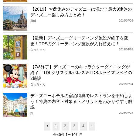
【2019】お盆休みのディズニーは混む？最大9連休の
ディズニー楽しみ方まとめ！
真岐
2019/07/26
【最新】ディズニーグリーティング施設が終了＆変
更！TDSのグリーティング施設が入れ替えに！
なっちゃん
2019/04/18
【7/8終了】ディズニーのキャラクターダイニングが
終了！TDLクリスタルパレス＆TDSホライズンベイの
2施設
なっちゃん
2021/02/04
ディズニーホテルの宿泊特典でレストランを予約しよ
う！特典の内容・対象者・メリットをわかりやすく解
説
姫
2026/07/22
‹
1
2
3
4
›
全40件 1〜10件目