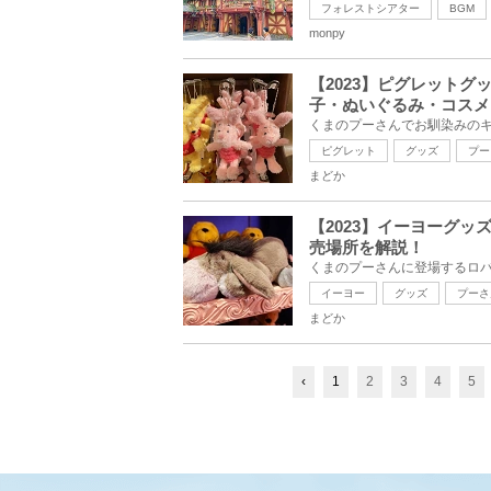
フォレストシアター
BGM
monpy
【2023】ピグレット
子・ぬいぐるみ・コスメ
ピグレット
グッズ
プー
まどか
【2023】イーヨーグ
売場所を解説！
イーヨー
グッズ
プーさ
まどか
‹
1
2
3
4
5