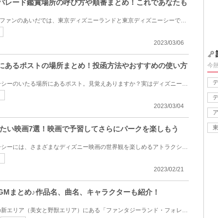
パレード鑑賞場所の呼び方や順番まとめ！これであなたも
Dヲタと呼ばれるディズニーのファンのあいだでは、東京ディズニーランドと東京ディズニーシーで行われる...
2023/03/06
にあるポストの場所まとめ！投函方法やおすすめの使い方
今
ディズニーランドとディズニーシーのいたる場所にあるポスト。見覚えありますか？実はディズニーパーク...
2023/03/04
たい映画7選！映画で予習してさらにパークを楽しもう
ディズニーランドとディズニーシーには、さまざまなディズニー映画の世界観を楽しめるアトラクションや...
2023/02/21
GMまとめ♪作品名、曲名、キャラクターも紹介！
今回は東京ディズニーランドの新エリア（美女と野獣エリア）にある「ファンタジーランド・フォレストシ...