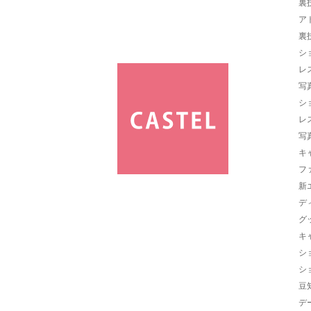
裏
ア
裏
シ
レ
写
シ
レ
写
キ
フ
新
デ
グ
キ
シ
シ
豆
デ