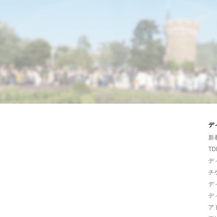
デ
新
TD
デ
チ
デ
デ
ア