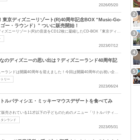
2026/05/20
京ディズニーリゾート(R)40周年記念BOX “Music-Go-
・ゴー・ラウンド）” ついに販売開始！
株式会社ユーキャンは、東京ディズニーリゾート(R)の音楽をCD12枚に凝縮したCD-BOX『東京ディズニーリゾ...
ー
2023/07/12
なのディズニーの思い出は？ディズニーランド40周年記
2023年4月15日で東京ディズニーランドは開園40周年を迎えました！今回は開園40周年のお祝い企画として、...
ントリー
2023/06/24
リトルパティシエ・ミッキーマウスデザートを食べてみ
ディズニー40周年フードとして販売されている11才以下の子どものためのメニュー「リトルパティシエ・ミ...
スタンランド
2023/05/31