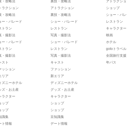
技・攻略法
裏技・攻略法
アトラクショ
トラクション
アトラクション
ショップ
技・攻略法
裏技・攻略法
ショー・パレ
ョー・パレード
ショー・パレード
レストラン
ストラン
レストラン
キャラクター
真・撮影法
写真・撮影法
映画
ョー・パレード
ショー・パレード
ホテル
ストラン
レストラン
gotoトラベル
真・撮影法
写真・撮影法
全国旅行支援
ャスト
キャスト
年パス
ァッション
ファッション
エリア
新エリア
ィズニーホテル
ディズニーホテル
ッズ・お土産
グッズ・お土産
ャラクター
キャラクター
ョップ
ショップ
ョップ
ショップ
知識集
豆知識集
ート情報
デート情報