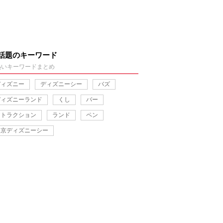
話題のキーワード
熱いキーワードまとめ
ディズニー
ディズニーシー
バズ
ディズニーランド
くし
バー
アトラクション
ランド
ペン
東京ディズニーシー