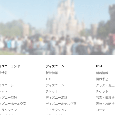
ィズニーランド
ディズニーシー
USJ
着情報
新着情報
新着情報
L
TDL
混雑予想
ィズニーシー
ディズニーシー
グッズ・お土
ケット
チケット
チケット
ィズニー混雑
ディズニー混雑
写真・撮影法
ィズニーホテル空室
ディズニーホテル空室
裏技・攻略法
トラクション
アトラクション
コーデ