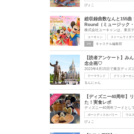
ぴょこ
総収録曲数なんと155曲！東
Round（ミュージック
ユーキャン
ストームライダ
キャステル編集部
PR
【読者アンケート】みん
念企画♡
テーマランド
クリッターカ
るんにゃん
TDL
【ディズニー40周年】
た！実食レポ
ポートディスカバリー
ウエ
ぴょこ