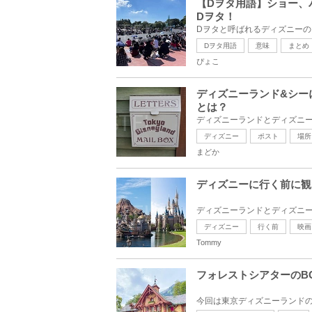
【Dヲタ用語】ショー、
Dヲタ！
Dヲタ用語
意味
まとめ
ぴょこ
ディズニーランド&シー
とは？
ディズニー
ポスト
場所
まどか
ディズニーに行く前に観
ディズニー
行く前
映画
Tommy
フォレストシアターのB