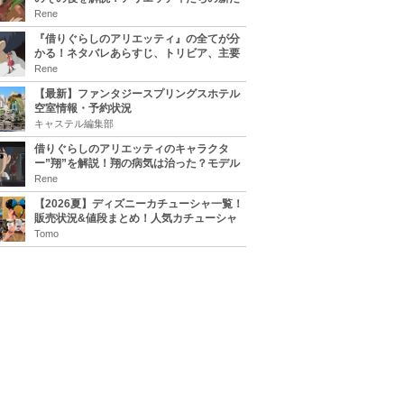
な住処は？翔の病気は治る？
Rene
『借りぐらしのアリエッティ』の全てが分
かる！ネタバレあらすじ、トリビア、主要
キャラまとめ！
Rene
【最新】ファンタジースプリングスホテル
空室情報・予約状況
キャステル編集部
借りぐらしのアリエッティのキャラクタ
ー”翔”を解説！翔の病気は治った？モデル
は誰？
Rene
【2026夏】ディズニーカチューシャ一覧！
販売状況&値段まとめ！人気カチューシャ
をチェック
Tomo