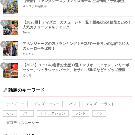
【最新】ファンタジースプリングスホテル 空室情報・予約状況
キャステル編集部
【2026夏】ディズニーカチューシャ一覧！販売状況&値段まとめ！
人気カチューシャをチェック
Tomo
アベンジャーズの強さランキング！MCUで一番強いのは誰？20人
のヒーローを比較！
だんだん
【2026】ユニバの定番お土産33選！マリオ、ミニオン、ハリーポ
ッター、ジュラシックパーク、セサミ、SINGなどのグッズ情報
めっち
話題のキーワード
ディズニー
ディズニーシー
バズ
ディズニーランド
くし
バー
アトラクション
ランド
ペン
東京ディズニーシー