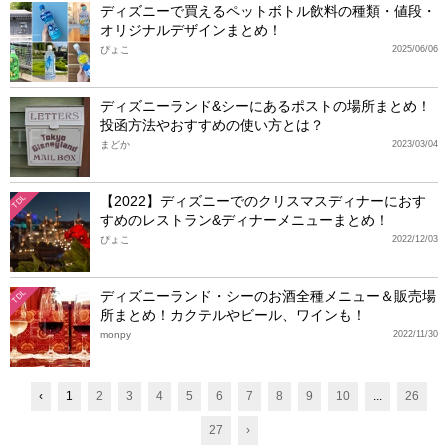
ディズニーで買えるペットボトル飲料の種類・値段・
オリジナルデザインまとめ！
ぴょこ
2025/06/06
ディズニーランド&シーにあるポストの場所まとめ！
投函方法やおすすめの使い方とは？
まどか
2023/03/04
【2022】ディズニーでのクリスマスディナーにおす
TDL
すめのレストラン&ディナーメニューまとめ！
ぴょこ
2022/12/03
ディズニーランド・シーのお酒全種メニュー＆販売場
TDL
所まとめ！カクテルやビール、ワインも！
monpy
2022/11/30
‹
1
2
3
4
5
6
7
8
9
10
...
26
27
›