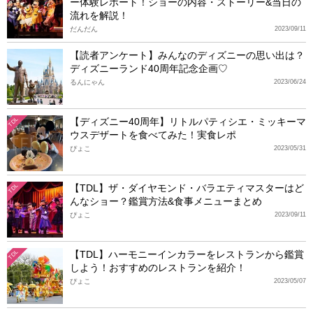
ー体験レポート！ショーの内容・ストーリー&当日の
流れを解説！
だんだん
2023/09/11
【読者アンケート】みんなのディズニーの思い出は？
ディズニーランド40周年記念企画♡
るんにゃん
2023/06/24
【ディズニー40周年】リトルパティシエ・ミッキーマ
TDL
ウスデザートを食べてみた！実食レポ
ぴょこ
2023/05/31
【TDL】ザ・ダイヤモンド・バラエティマスターはど
TDL
んなショー？鑑賞方法&食事メニューまとめ
ぴょこ
2023/09/11
【TDL】ハーモニーインカラーをレストランから鑑賞
TDL
しよう！おすすめのレストランを紹介！
ぴょこ
2023/05/07