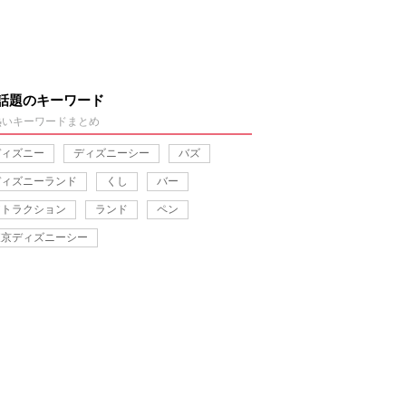
話題のキーワード
熱いキーワードまとめ
ディズニー
ディズニーシー
バズ
ディズニーランド
くし
バー
アトラクション
ランド
ペン
東京ディズニーシー