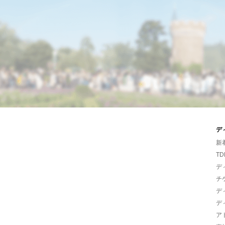
デ
新
TD
デ
チ
デ
デ
ア