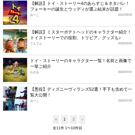
【解説】トイ・ストーリー4のあらすじ＆ネタバレ！
フォーキーの誕生とウッディが選ぶ結末が話題！
みーこ
2022/05/26
【解説】ミスターポテトヘッドのキャラクター紹介！
トイストーリーでの役割、トリビア、グッズも♪
てんてん
2020/03/03
トイ・ストーリーのキャラクター一覧！名前と画像で
一挙ご紹介
わさお
2026/07/07
【悪役】ディズニーヴィランズ52選！手下も含めて一
覧大公開！
みーこ
2025/07/25
‹
1
2
›
全11件 1〜10件目