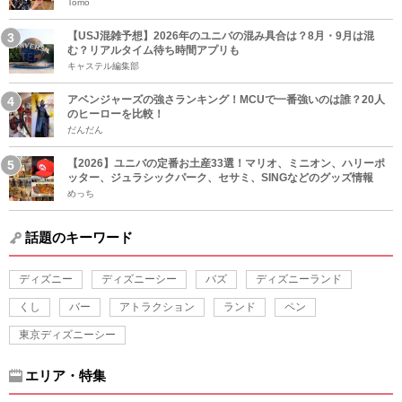
Tomo
【USJ混雑予想】2026年のユニバの混み具合は？8月・9月は混
む？リアルタイム待ち時間アプリも
キャステル編集部
アベンジャーズの強さランキング！MCUで一番強いのは誰？20人
のヒーローを比較！
だんだん
【2026】ユニバの定番お土産33選！マリオ、ミニオン、ハリーポ
ッター、ジュラシックパーク、セサミ、SINGなどのグッズ情報
めっち
話題のキーワード
ディズニー
ディズニーシー
バズ
ディズニーランド
くし
バー
アトラクション
ランド
ペン
東京ディズニーシー
エリア・特集