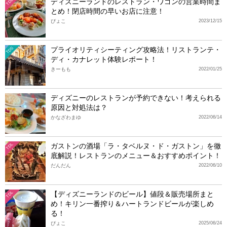
ディズニーランドのレストラン・ワゴンの営業時間ま
TDL
とめ！閉店時間の早いお店に注意！
ぴょこ
2023/12/15
プライオリティシーティング攻略法！リストランテ・
TDS
ディ・カナレット体験レポート！
きーもも
2022/01/25
ディズニーのレストランが予約できない！考えられる
原因と対処法は？
かなざわまゆ
2022/06/14
ガストンの酒場「ラ・タベルヌ・ド・ガストン」を徹
TDL
底解説！レストランのメニュー＆おすすめポイント！
だんだん
2022/06/10
【ディズニーランドのビール】値段＆販売場所まと
TDL
め！キリン一番搾り＆ハートランドビールが楽しめ
る！
ぴょこ
2025/06/24