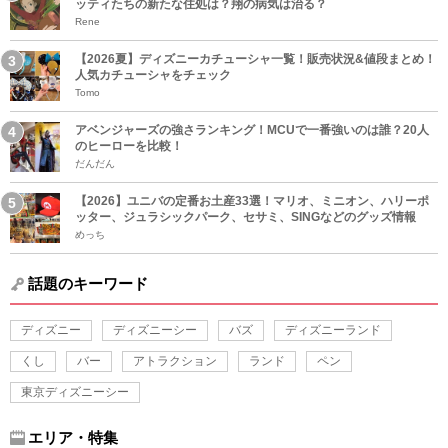
ッティたちの新たな住処は？翔の病気は治る？
Rene
【2026夏】ディズニーカチューシャ一覧！販売状況&値段まとめ！
人気カチューシャをチェック
Tomo
アベンジャーズの強さランキング！MCUで一番強いのは誰？20人
のヒーローを比較！
だんだん
【2026】ユニバの定番お土産33選！マリオ、ミニオン、ハリーポ
ッター、ジュラシックパーク、セサミ、SINGなどのグッズ情報
めっち
話題のキーワード
ディズニー
ディズニーシー
バズ
ディズニーランド
くし
バー
アトラクション
ランド
ペン
東京ディズニーシー
エリア・特集