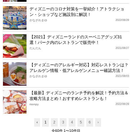
ディズニーのコロナ対策を一挙紹介！アトラクショ
ン・ショップなど施設別に解説！
かなざわまゆ
2022/06/29
【2021】ディズニーランドのスーベニアグッズ31
TDL
選！パーク内のレストランで販売中！
だんだん
2021/08/27
【ディズニーのアレルギー対応】対応レストランは？
アレルゲン情報・低アレルゲンメニュー確認方法！
かなざわまゆ
2021/08/03
【最新】ディズニーのランチ予約を解説！予約方法＆
攻略方法まとめ！おすすめレストランも！
monpy
2022/06/29
‹
1
2
3
4
5
6
›
全60件 1〜10件目