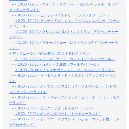
-
＜10:00 - 19:30＞クイーン・オブ・ハートのバンケットホール（フ
ァンタジーランド）
-
＜9:30 - 19:30＞ビレッジペイストリー（ファンタジーランド）
-
＜9:00 - 19:45＞グレートアメリカン・ワッフルカンパニー（ワール
ドバザール）
-
＜11:00 - 19:45＞クリスタルパレス・レストラン（アドベンチャー
ランド）
-
＜11:00 - 19:45＞ブルーバイユー・レストラン（アドベンチャーラ
ンド）
・
ディズニーランドの20時台に閉店するレストラン
-
＜11:00 - 20:00＞イーストサイド・カフェ（ワールドバザール）
-
＜10:30 - 20:00＞れすとらん北齋（ワールドバザール）
-
＜10:00～20:00＞チャイナボイジャー（アドベンチャーランド）
-
＜9:00 - 20:00＞ラ・タベルヌ・ド・ガストン（ファンタジーラン
ド）
-
＜9:00 - 20:00＞ポップコーンワゴン（プーさんのハニーハント前）
（ファンタジーランド）
-
＜9:00 - 20:00＞パン・ギャラクティック・ピザ・ポート（トゥモロ
ーランド）
-
＜9:00 - 20:00＞ビッグポップ（トゥモローランド）
-
＜9:30 - 20:00＞ポッピングポッド（トゥモローランド）
-
＜9:30 - 20:00＞ポップコーンワゴン（トレジャーコメット横）（ト
ゥモローランド）