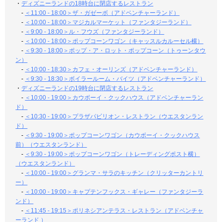
・
ディズニーランドの18時台に閉店するレストラン
-
＜11:00 - 18:00＞ザ・ガゼーボ（アドベンチャーランド）
-
＜10:00 - 18:00＞マジカルマーケット（ファンタジーランド）
-
＜9:00 - 18:00＞ル・フウズ（ファンタジーランド）
-
＜10:00 - 18:00＞ポップコーンワゴン（キャッスルカルーセル横）
-
＜9:30 - 18:00＞ポップ・ア・ロット・ポップコーン（トゥーンタウ
ン）
-
＜10:00 - 18:30＞カフェ・オーリンズ（アドベンチャーランド）
-
＜9:30 - 18:30＞ボイラールーム・バイツ（アドベンチャーランド）
・
ディズニーランドの19時台に閉店するレストラン
-
＜10:00 - 19:00＞カウボーイ・クックハウス（アドベンチャーラン
ド）
-
＜10:30 - 19:00＞プラザパビリオン・レストラン（ウエスタンラン
ド）
-
＜9:30 - 19:00＞ポップコーンワゴン（カウボーイ・クックハウス
前）（ウエスタンランド）
-
＜9:30 - 19:00＞ポップコーンワゴン（トレーディングポスト横）
（ウエスタンランド）
-
＜10:00 - 19:00＞グランマ・サラのキッチン（クリッターカントリ
ー）
-
＜10:00 - 19:00＞キャプテンフックス・ギャレー（ファンタジーラ
ンド）
-
＜11:45 - 19:15＞ポリネシアンテラス・レストラン（アドベンチャ
ーランド ）