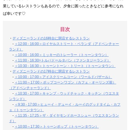
業しているレストランもあるので、夕食に困ったときなどに参考になれ
ば幸いです♡
目次
・
ディズニーランドの16時台に閉店するレストラン
-
＜12:00 - 16:00＞ロイヤルストリート・ベランダ（アドベンチャー
ランド）
-
＜10:00 - 16:00＞ミッキーのトレーラー（トゥーンタウン）
-
＜11:00 - 16:30>トルバドールタバン（ファンタジーランド）
-
＜10:30 - 16:30＞トゥーントーン・トリート（トゥーンタウン）
・
ディズニーランドの17時台に閉店するレストラン
-
＜10:00 - 17:00＞アイスクリームコーン（ワールドバザール）
-
＜11:00～17:00＞ポップコーンワゴン（カフェ・オーリンズ前）
（アドベンチャーランド）
-
＜10:30 - 17:00＞キャンプ・ウッドチャック・キッチン（ウエスタ
ンランド）
-
＜9:30 - 17:00＞ヒューイ・デューイ・ルーイのグッドタイム・カフ
ェ（トゥーンタウン）
-
＜11:35 - 17:25＞ザ・ダイヤモンドホースシュー（ウエスタンラン
ド）
-
＜10:00～17:30＞トゥーンポップ（トゥーンタウン）