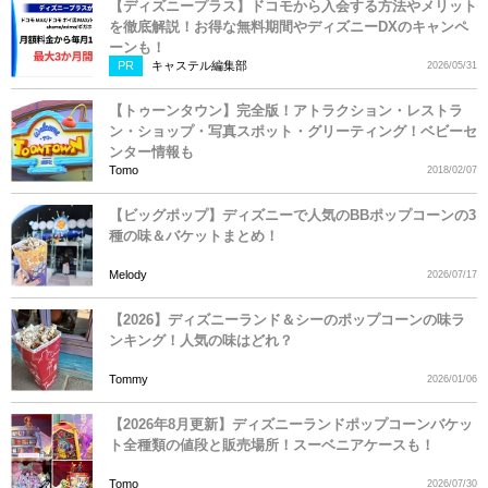
【ディズニープラス】ドコモから入会する方法やメリット
を徹底解説！お得な無料期間やディズニーDXのキャンペ
ーンも！
PR
キャステル編集部
2026/05/31
【トゥーンタウン】完全版！アトラクション・レストラ
ン・ショップ・写真スポット・グリーティング！ベビーセ
ンター情報も
Tomo
2018/02/07
【ビッグポップ】ディズニーで人気のBBポップコーンの3
種の味＆バケットまとめ！
Melody
2026/07/17
【2026】ディズニーランド＆シーのポップコーンの味ラ
ンキング！人気の味はどれ？
Tommy
2026/01/06
【2026年8月更新】ディズニーランドポップコーンバケッ
ト全種類の値段と販売場所！スーベニアケースも！
Tomo
2026/07/30