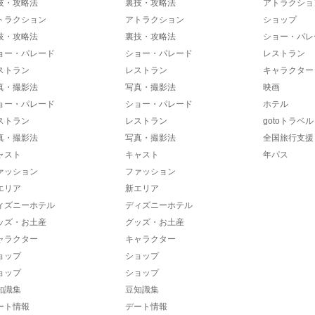
技・攻略法
裏技・攻略法
アトラクショ
トラクション
アトラクション
ショップ
技・攻略法
裏技・攻略法
ショー・パレ
ョー・パレード
ショー・パレード
レストラン
ストラン
レストラン
キャラクター
真・撮影法
写真・撮影法
映画
ョー・パレード
ショー・パレード
ホテル
ストラン
レストラン
gotoトラベル
真・撮影法
写真・撮影法
全国旅行支援
ャスト
キャスト
年パス
ァッション
ファッション
エリア
新エリア
ィズニーホテル
ディズニーホテル
ッズ・お土産
グッズ・お土産
ャラクター
キャラクター
ョップ
ショップ
ョップ
ショップ
知識集
豆知識集
ート情報
デート情報