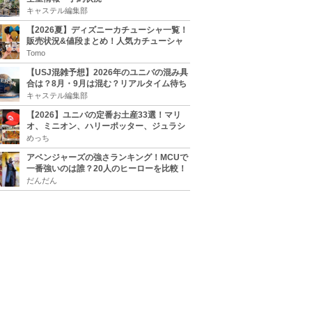
キャステル編集部
【2026夏】ディズニーカチューシャ一覧！
販売状況&値段まとめ！人気カチューシャ
をチェック
Tomo
【USJ混雑予想】2026年のユニバの混み具
合は？8月・9月は混む？リアルタイム待ち
時間アプリも
キャステル編集部
【2026】ユニバの定番お土産33選！マリ
オ、ミニオン、ハリーポッター、ジュラシ
ックパーク、セサミ、SINGなどのグッズ情
めっち
報
アベンジャーズの強さランキング！MCUで
一番強いのは誰？20人のヒーローを比較！
だんだん