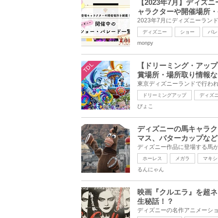
【2023年7月】ディ
ャラクターや開催場所・
ディズニー
ショー
パレ
monpy
TDL
【ドリーミング・アップ
賞場所・場所取り情報な
ドリーミングアップ
ディズ
ぴょこ
ディズニーの馬キャラク
マス、バターカップなど
ホーレス
メガラ
マキシ
るんにゃん
映画『クルエラ』を超ネ
生秘話！？