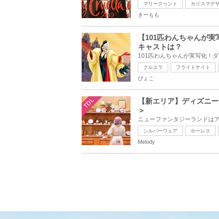
マリークヮント
カリスマデ
きーもも
【101匹わんちゃんが
キャストは？
クルエラ
フライトナイト
ぴょこ
TDL
【新エリア】ディズニー
＞
シルバーウェア
ホーレス
Melody