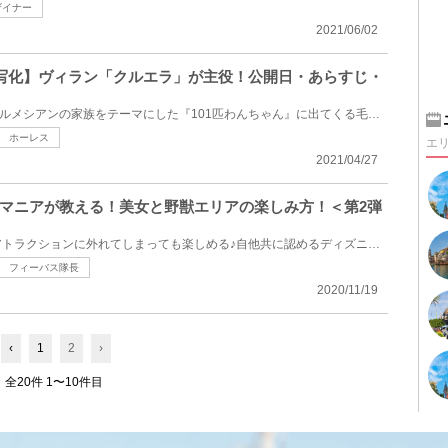
ザイナー
2021/06/02
実写化】ヴィラン「クルエラ」が主役！公開日・あらすじ・
101匹わんちゃんが実写化！ダルメシアンの家族をテーマにした『101匹わんちゃん』に出てくる毛皮に目が...
ホーレス
エ
2021/04/27
マニアが教える！美女と野獣エリアの楽しみ方！＜第2弾
ニューファンタジーランドはアトラクションに外れてしまっても楽しめる♪自他共に認めるディズニーマニア...
フィーバス隊長
2020/11/19
‹
1
2
›
全20件 1〜10件目