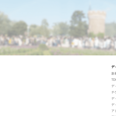
デ
新
TD
デ
チ
デ
デ
ア