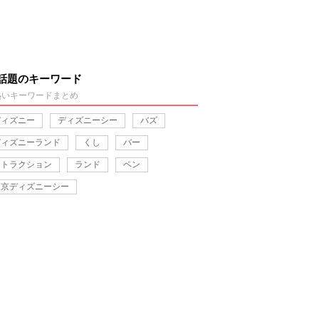
話題のキーワード
熱いキーワードまとめ
ディズニー
ディズニーシー
バズ
ディズニーランド
くし
バー
アトラクション
ランド
ペン
東京ディズニーシー