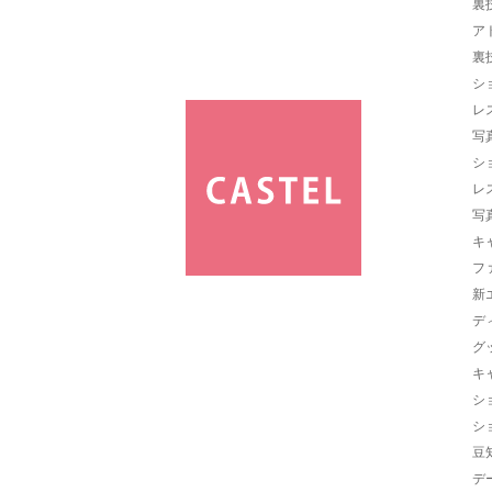
裏
ア
裏
シ
レ
写
シ
レ
写
キ
フ
新
デ
グ
キ
シ
シ
豆
デ