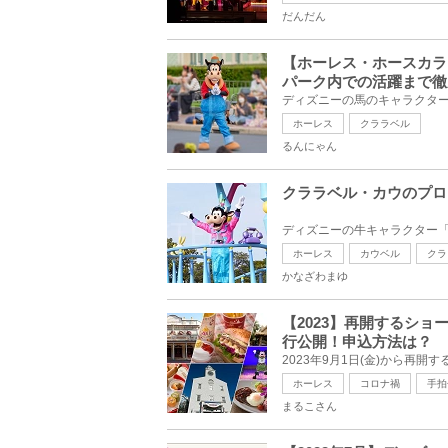
だんだん
【ホーレス・ホースカラ
パーク内での活躍まで徹
ホーレス
クララベル
るんにゃん
クララベル・カウのプロ
ホーレス
カウベル
クラ
かなざわまゆ
【2023】再開するシ
行公開！申込方法は？
ホーレス
コロナ禍
手拍
まるこさん