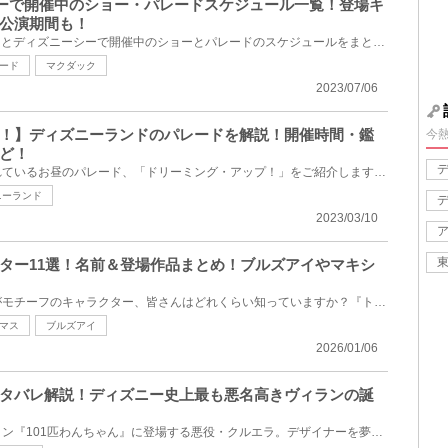
ズニーで開催中のショー・パレードスケジュール一覧！登場キ
公演期間も！
2023年7月にディズニーランドとディズニーシーで開催中のショーとパレードのスケジュールをまとめてご紹...
ード
マクダック
2023/07/06
！】ディズニーランドのパレードを解説！開催時間・鑑
今
ど！
東京ディズニーランドで行われているお昼のパレード、「ドリーミング・アップ！」をご紹介します♪どんな...
ニーランド
2023/03/10
ター11選！名前＆登場作品まとめ！ブルズアイやマキシ
ディズニー作品に登場する馬がモチーフのキャラクター、皆さんはどれくらい知っていますか？『トイ・ス...
マス
ブルズアイ
2026/01/06
タバレ解説！ディズニー史上最も悪名高きヴィランの誕
ディズニーの名作アニメーション『101匹わんちゃん』に登場する悪役・クルエラ。デザイナーを夢見る女の...