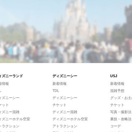
ィズニーランド
ディズニーシー
USJ
着情報
新着情報
新着情報
L
TDL
混雑予想
ィズニーシー
ディズニーシー
グッズ・お土
ケット
チケット
チケット
ィズニー混雑
ディズニー混雑
写真・撮影法
ィズニーホテル空室
ディズニーホテル空室
裏技・攻略法
トラクション
アトラクション
コーデ