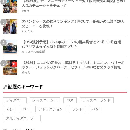
【2026夏】ディズニーカチューシャ一覧！販売状況&値段まとめ！
人気カチューシャをチェック
Tomo
アベンジャーズの強さランキング！MCUで一番強いのは誰？20人
のヒーローを比較！
だんだん
【USJ混雑予想】2026年のユニバの混み具合は？8月・9月は混
む？リアルタイム待ち時間アプリも
キャステル編集部
【2026】ユニバの定番お土産33選！マリオ、ミニオン、ハリーポ
ッター、ジュラシックパーク、セサミ、SINGなどのグッズ情報
めっち
話題のキーワード
ディズニー
ディズニーシー
バズ
ディズニーランド
くし
バー
アトラクション
ランド
ペン
東京ディズニーシー