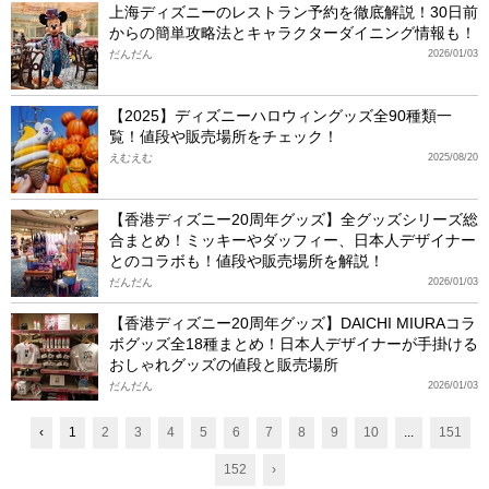
上海ディズニーのレストラン予約を徹底解説！30日前
からの簡単攻略法とキャラクターダイニング情報も！
だんだん
2026/01/03
【2025】ディズニーハロウィングッズ全90種類一
覧！値段や販売場所をチェック！
えむえむ
2025/08/20
【香港ディズニー20周年グッズ】全グッズシリーズ総
合まとめ！ミッキーやダッフィー、日本人デザイナー
とのコラボも！値段や販売場所を解説！
だんだん
2026/01/03
【香港ディズニー20周年グッズ】DAICHI MIURAコラ
ボグッズ全18種まとめ！日本人デザイナーが手掛ける
おしゃれグッズの値段と販売場所
だんだん
2026/01/03
‹
1
2
3
4
5
6
7
8
9
10
...
151
152
›