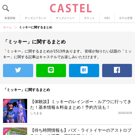
新着情報
ディズニーランド
ディズニーシー
チケット
USJ
ホテル空室
ホーム
ミッキーに関するまとめ
「ミッキー」に関するまとめ
「ミッキー」に関するまとめが1513件あります。
皆様が知りたい話題の「ミッ
キー」に関する記事はキャステルでお楽しみいただけます。
「ミッキー」に関するまとめ
【体験談】ミッキーのレインボー・ルアウに行ってき
TDL
た！基本情報＆料金まとめ！予約方法も！
しろまる
2019/10/29
【待ち時間情報も】バズ・ライトイヤーのアストロブ
TDL