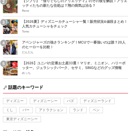
【ジブリ】『借りぐらしのアリエッティ』のその後を解説！アリエ
ッティたちの新たな住処は？翔の病気は治る？
Rene
【2026夏】ディズニーカチューシャ一覧！販売状況&値段まとめ！
人気カチューシャをチェック
Tomo
アベンジャーズの強さランキング！MCUで一番強いのは誰？20人
のヒーローを比較！
だんだん
【2026】ユニバの定番お土産33選！マリオ、ミニオン、ハリーポ
ッター、ジュラシックパーク、セサミ、SINGなどのグッズ情報
めっち
話題のキーワード
ディズニー
ディズニーシー
バズ
ディズニーランド
くし
バー
アトラクション
ランド
ペン
東京ディズニーシー