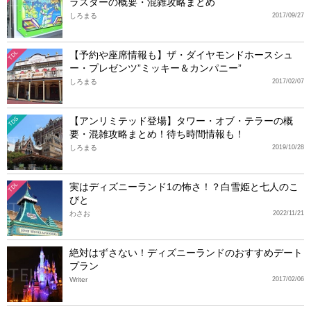
ラスターの概要・混雑攻略まとめ
しろまる
2017/09/27
【予約や座席情報も】ザ・ダイヤモンドホースシュ
TDL
ー・プレゼンツ”ミッキー＆カンパニー”
しろまる
2017/02/07
【アンリミテッド登場】タワー・オブ・テラーの概
TDS
要・混雑攻略まとめ！待ち時間情報も！
しろまる
2019/10/28
実はディズニーランド1の怖さ！？白雪姫と七人のこ
TDL
びと
わさお
2022/11/21
絶対はずさない！ディズニーランドのおすすめデート
プラン
Writer
2017/02/06