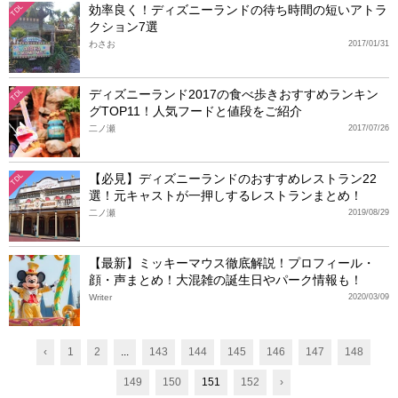
効率良く！ディズニーランドの待ち時間の短いアトラ
TDL
クション7選
わさお
2017/01/31
ディズニーランド2017の食べ歩きおすすめランキン
TDL
グTOP11！人気フードと値段をご紹介
二ノ瀬
2017/07/26
【必見】ディズニーランドのおすすめレストラン22
TDL
選！元キャストが一押しするレストランまとめ！
二ノ瀬
2019/08/29
【最新】ミッキーマウス徹底解説！プロフィール・
顔・声まとめ！大混雑の誕生日やパーク情報も！
Writer
2020/03/09
‹
1
2
...
143
144
145
146
147
148
149
150
151
152
›