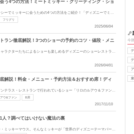
会う4つの方法！ミートミッキー・グリーティング・ショ
ディズニーランドとディズニーシーでミッキーに会うための4つの方法をご紹介！「ディズニーでミッキーに...
フリグリ
2025/06/04
トラン徹底解説！3つのショーの予約のコツ・値段・メニ
今
ディナーやランチをしながらキャラクターたちによるショーも楽しめるディズニーのショーレストラン！デ...
2026/04/01
底解説！料金・メニュー・予約方法＆おすすめ席！ディ
ディズニーランドのポリネシアンテラス・レストランで行われているショー「リロのルアウ＆ファン」を徹...
アウ&ファン
B席
2017/11/10
1人？調べてはいけない魔法の裏
ディズニーの代表キャラクター・ミッキーマウス。そんなミッキーが「世界のディズニーテーマパーク内で...