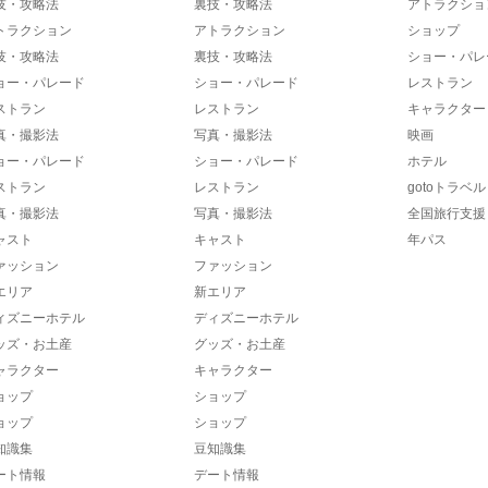
技・攻略法
裏技・攻略法
アトラクショ
トラクション
アトラクション
ショップ
技・攻略法
裏技・攻略法
ショー・パレ
ョー・パレード
ショー・パレード
レストラン
ストラン
レストラン
キャラクター
真・撮影法
写真・撮影法
映画
ョー・パレード
ショー・パレード
ホテル
ストラン
レストラン
gotoトラベル
真・撮影法
写真・撮影法
全国旅行支援
ャスト
キャスト
年パス
ァッション
ファッション
エリア
新エリア
ィズニーホテル
ディズニーホテル
ッズ・お土産
グッズ・お土産
ャラクター
キャラクター
ョップ
ショップ
ョップ
ショップ
知識集
豆知識集
ート情報
デート情報