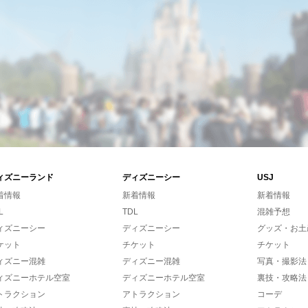
ィズニーランド
ディズニーシー
USJ
着情報
新着情報
新着情報
L
TDL
混雑予想
ィズニーシー
ディズニーシー
グッズ・お土
ケット
チケット
チケット
ィズニー混雑
ディズニー混雑
写真・撮影法
ィズニーホテル空室
ディズニーホテル空室
裏技・攻略法
トラクション
アトラクション
コーデ