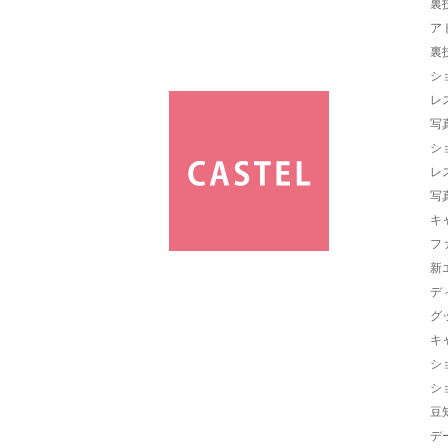
裏
ア
裏
シ
レ
写
シ
レ
写
キ
フ
新
デ
グ
キ
シ
シ
豆
デ