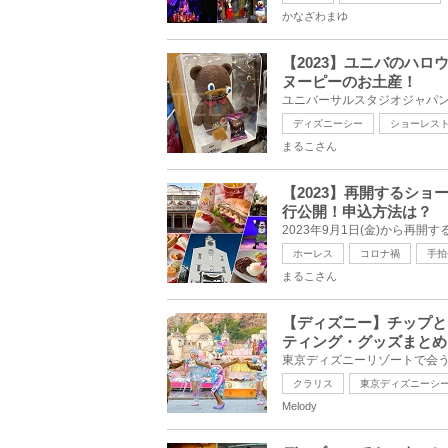
かなざわまゆ
【2023】ユニバのハ
ヌーピーのお土産！
ディズニーシー
ショーレス
まるこさん
【2023】再開するシ
行公開！申込方法は？
ホーレス
コロナ禍
手拍
まるこさん
【ディズニー】チップと
ティング・グッズまとめ
クラリス
東京ディズニーシ
Melody