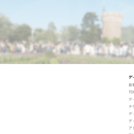
デ
新
TD
デ
チ
デ
デ
ア