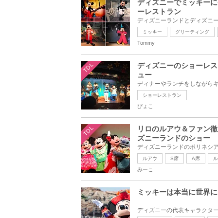
ディズニーでミッキーに
ーレストラン
ミッキー
グリーティング
Tommy
TDL
ディズニーのショーレス
ュー
ショーレストラン
ぴょこ
TDL
リロのルアウ＆ファン徹
ズニーランドのショー
ルアウ
S席
A席
ル
みーこ
ミッキーは本当に世界に