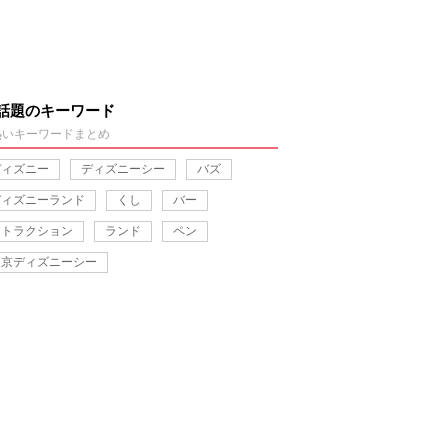
話題のキーワード
熱いキーワードまとめ
ディズニー
ディズニーシー
バズ
ディズニーランド
くし
バー
アトラクション
ランド
ペン
東京ディズニーシー