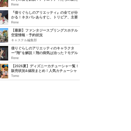
な住処は？翔の病気は治る？
Rene
『借りぐらしのアリエッティ』の全てが分
かる！ネタバレあらすじ、トリビア、主要
キャラまとめ！
Rene
【最新】ファンタジースプリングスホテル
空室情報・予約状況
キャステル編集部
借りぐらしのアリエッティのキャラクタ
ー”翔”を解説！翔の病気は治った？モデル
は誰？
Rene
【2026夏】ディズニーカチューシャ一覧！
販売状況&値段まとめ！人気カチューシャ
をチェック
Tomo