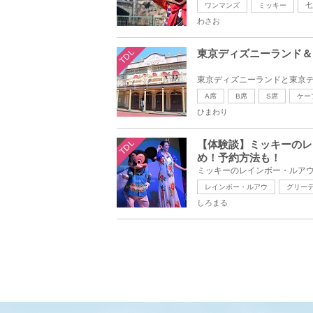
ワンマンズ
ミッキー
七
わさお
TDL
東京ディズニーランド＆
A席
B席
S席
ケー
ひまわり
TDL
【体験談】ミッキーのレ
め！予約方法も！
レインボー・ルアウ
グリー
しろまる