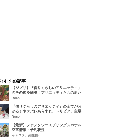
おすすめ記事
【ジブリ】『借りぐらしのアリエッティ』
のその後を解説！アリエッティたちの新た
な住処は？翔の病気は治る？
Rene
『借りぐらしのアリエッティ』の全てが分
かる！ネタバレあらすじ、トリビア、主要
キャラまとめ！
Rene
【最新】ファンタジースプリングスホテル
空室情報・予約状況
キャステル編集部