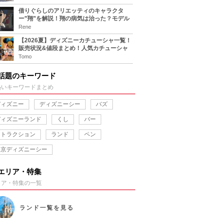
借りぐらしのアリエッティのキャラクタ
ー”翔”を解説！翔の病気は治った？モデル
は誰？
Rene
【2026夏】ディズニーカチューシャ一覧！
販売状況&値段まとめ！人気カチューシャ
をチェック
Tomo
話題のキーワード
熱いキーワードまとめ
ディズニー
ディズニーシー
バズ
ディズニーランド
くし
バー
アトラクション
ランド
ペン
東京ディズニーシー
エリア・特集
リア・特集の一覧
ランド
一覧を見る