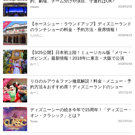
約、劇場、チーム分けや演目、子連れはOK?
misato
2019/01/05
【ホースシュー・ラウンドアップ】ディズニーランド
TDL
のランチショーの料金・予約方法・座席情報！
たけのこ
2018/04/15
【3/25公開】日本初上陸！ミュージカル版『メリー・
ポピンズ』最新情報！2018年に東京・大阪で公演
みーこ
2018/01/04
リロのルアウ＆ファン徹底解説！料金・メニュー・予
TDL
約方法＆おすすめ席！ディズニーランドのショー
みーこ
2017/11/10
ディズニーシーの続き今年で15周年！「ディズニー・
オン・クラシック」とは？
Tomo
2017/07/10