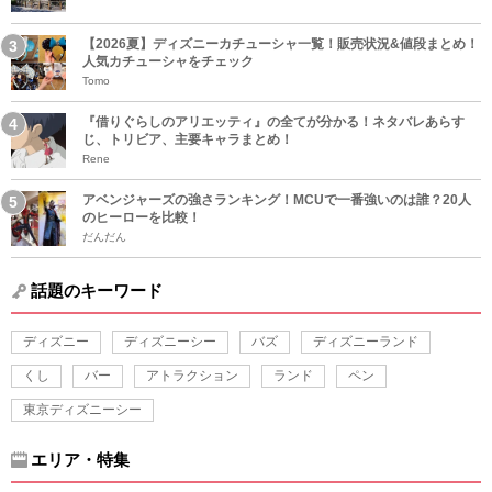
【2026夏】ディズニーカチューシャ一覧！販売状況&値段まとめ！
人気カチューシャをチェック
Tomo
『借りぐらしのアリエッティ』の全てが分かる！ネタバレあらす
じ、トリビア、主要キャラまとめ！
Rene
アベンジャーズの強さランキング！MCUで一番強いのは誰？20人
のヒーローを比較！
だんだん
話題のキーワード
ディズニー
ディズニーシー
バズ
ディズニーランド
くし
バー
アトラクション
ランド
ペン
東京ディズニーシー
エリア・特集