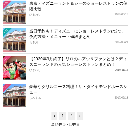
東京ディズニーランド＆シーのショーレストランの値
TDL
段比較
ひまわり
2017/03/15
当日予約も！ディズニーにショーレストランは2つ。
TDS
予約方法・メニュー・値段まとめ
わさお
2017/09/21
【2020年3月終了】リロのルアウ＆ファンとは？ディ
TDL
ズニーランドの人気ショーレストランまとめ！
ひまわり
2019/11/13
豪華なグリルコース料理！ザ・ダイヤモンドホースシ
TDL
ュー
しろまる
2017/02/18
‹
1
2
›
全14件 1〜10件目