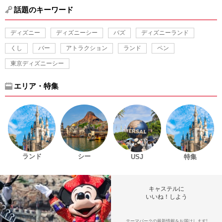
話題のキーワード
ディズニー
ディズニーシー
バズ
ディズニーランド
くし
バー
アトラクション
ランド
ペン
東京ディズニーシー
エリア・特集
ランド
シー
USJ
特集
キャステルに
いいね！しよう
テーマパークの最新情報をお届けします!