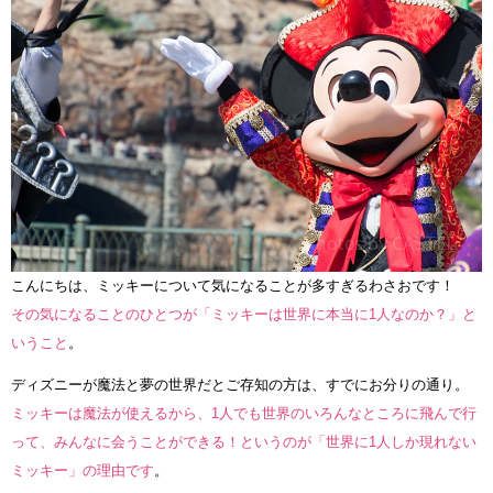
こんにちは、ミッキーについて気になることが多すぎるわさおです！
その気になることのひとつが「ミッキーは世界に本当に1人なのか？」と
いうこと
。
ディズニーが魔法と夢の世界だとご存知の方は、すでにお分りの通り。
ミッキーは魔法が使えるから、1人でも世界のいろんなところに飛んで行
って、みんなに会うことができる！というのが「世界に1人しか現れない
ミッキー」の理由です
。