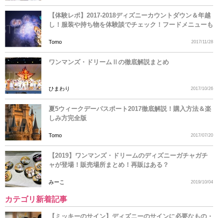
【体験レポ】2017-2018ディズニーカウントダウン＆年越
し！服装や持ち物を体験談でチェック！フードメニューも
Tomo
2017/11/28
ワンマンズ・ドリームⅡの徹底解説まとめ
ひまわり
2017/10/26
夏5ウィークデーパスポート2017徹底解説！購入方法＆楽
しみ方完全版
Tomo
2017/07/20
【2019】ワンマンズ・ドリームのディズニーガチャガチ
ャが登場！販売場所まとめ！再販はある？
みーこ
2019/10/04
カテゴリ新着記事
【ミッキーのサイン】ディズニーのサインに必要なもの・