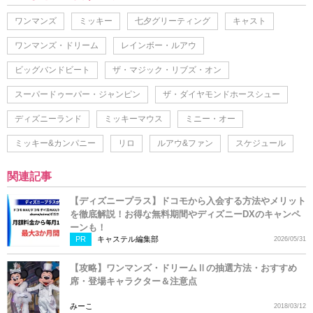
ワンマンズ
ミッキー
七夕グリーティング
キャスト
ワンマンズ・ドリーム
レインボー・ルアウ
ビッグバンドビート
ザ・マジック・リブズ・オン
スーパードゥーパー・ジャンピン
ザ・ダイヤモンドホースシュー
ディズニーランド
ミッキーマウス
ミニー・オー
ミッキー&カンパニー
リロ
ルアウ&ファン
スケジュール
関連記事
【ディズニープラス】ドコモから入会する方法やメリット
を徹底解説！お得な無料期間やディズニーDXのキャンペ
ーンも！
PR
キャステル編集部
2026/05/31
【攻略】ワンマンズ・ドリームⅡの抽選方法・おすすめ
席・登場キャラクター＆注意点
みーこ
2018/03/12