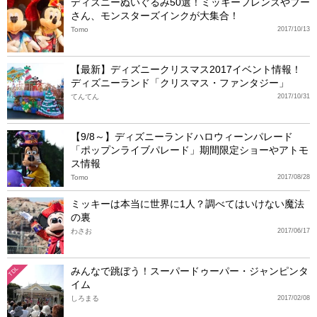
ディズニーぬいぐるみ50選！ミッキーフレンズやプー
さん、モンスターズインクが大集合！
Tomo
2017/10/13
【最新】ディズニークリスマス2017イベント情報！
ディズニーランド「クリスマス・ファンタジー」
てんてん
2017/10/31
【9/8～】ディズニーランドハロウィーンパレード
「ポップンライブパレード」期間限定ショーやアトモ
ス情報
Tomo
2017/08/28
ミッキーは本当に世界に1人？調べてはいけない魔法
の裏
わさお
2017/06/17
みんなで跳ぼう！スーパードゥーパー・ジャンピンタ
TDL
イム
しろまる
2017/02/08