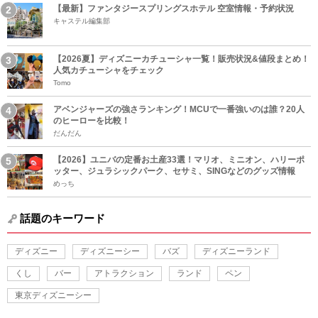
【最新】ファンタジースプリングスホテル 空室情報・予約状況
キャステル編集部
【2026夏】ディズニーカチューシャ一覧！販売状況&値段まとめ！
人気カチューシャをチェック
Tomo
アベンジャーズの強さランキング！MCUで一番強いのは誰？20人
のヒーローを比較！
だんだん
【2026】ユニバの定番お土産33選！マリオ、ミニオン、ハリーポ
ッター、ジュラシックパーク、セサミ、SINGなどのグッズ情報
めっち
話題のキーワード
ディズニー
ディズニーシー
バズ
ディズニーランド
くし
バー
アトラクション
ランド
ペン
東京ディズニーシー