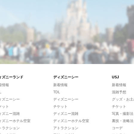
ィズニーランド
ディズニーシー
USJ
着情報
新着情報
新着情報
L
TDL
混雑予想
ィズニーシー
ディズニーシー
グッズ・お土
ケット
チケット
チケット
ィズニー混雑
ディズニー混雑
写真・撮影法
ィズニーホテル空室
ディズニーホテル空室
裏技・攻略法
トラクション
アトラクション
コーデ