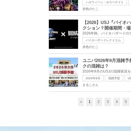
ハロウィーン・ホラーナイト
赤色のたこ
【2026】USJ『バイ
クション？開催期間・場
バイオハザードレクイエム
赤色のたこ
ユニバ2026年9月混
クの混雑は？
2026年9月
混雑予想
U
まるこさん
‹
1
2
3
4
5