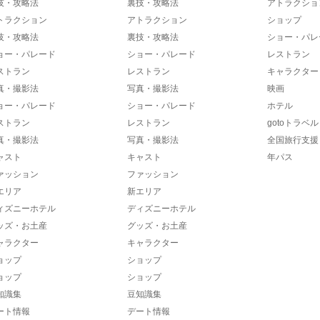
技・攻略法
裏技・攻略法
アトラクショ
トラクション
アトラクション
ショップ
技・攻略法
裏技・攻略法
ショー・パレ
ョー・パレード
ショー・パレード
レストラン
ストラン
レストラン
キャラクター
真・撮影法
写真・撮影法
映画
ョー・パレード
ショー・パレード
ホテル
ストラン
レストラン
gotoトラベル
真・撮影法
写真・撮影法
全国旅行支援
ャスト
キャスト
年パス
ァッション
ファッション
エリア
新エリア
ィズニーホテル
ディズニーホテル
ッズ・お土産
グッズ・お土産
ャラクター
キャラクター
ョップ
ショップ
ョップ
ショップ
知識集
豆知識集
ート情報
デート情報