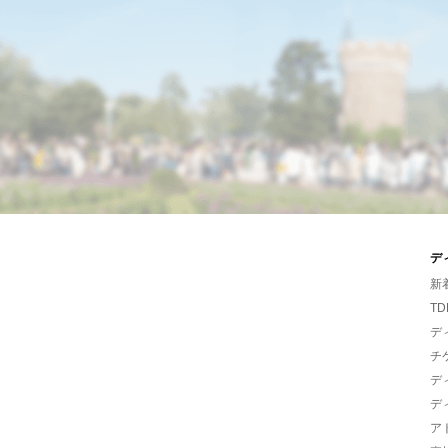
デ
新
TD
デ
チ
デ
デ
ア