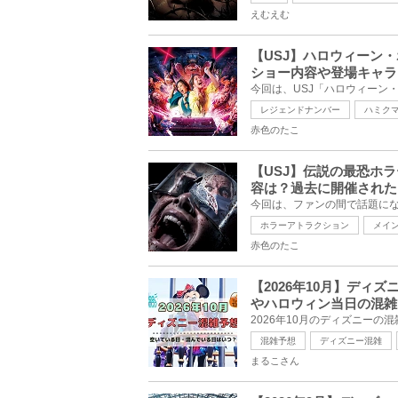
えむえむ
【USJ】ハロウィーン
ショー内容や登場キャラ
レジェンドナンバー
ハミク
赤色のたこ
【USJ】伝説の最恐ホ
容は？過去に開催された
ホラーアトラクション
メイ
赤色のたこ
【2026年10月】ディ
やハロウィン当日の混雑
混雑予想
ディズニー混雑
まるこさん