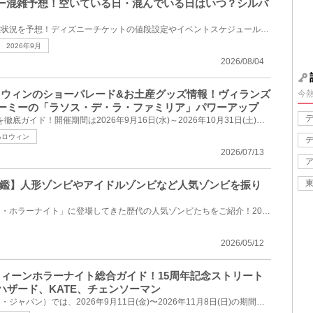
ズニー混雑予想！空いている日・混んでいる日はいつ？シルバ
2026年9月のディズニーの混雑状況を予想！ディズニーチケットの値段設定やイベントスケジュールをもとに...
2026年9月
2026/08/04
ハロウィンのショーパレード&お土産グッズ情報！ヴィランズ
今
ーミーの「ラソス・デ・ラ・ファミリア」パワーアップ
ディズニーハロウィーン2026を徹底ガイド！開催期間は2026年9月16日(水)～2026年10月31日(土)。毎年大人...
ハロウィン
2026/07/13
鑑】人形ゾンビやアイドルゾンビなど人気ゾンビを振り
これまでUSJの「ハロウィーン・ホラーナイト」に登場してきた歴代の人気ゾンビたちをご紹介！2011年から...
2026/05/12
ロウィーンホラーナイト総合ガイド！15周年記念ストリート
ハザード、KATE、チェンソーマン
USJ（ユニバーサル・スタジオ・ジャパン）では、2026年9月11日(金)〜2026年11月8日(日)の期間、15周年を...