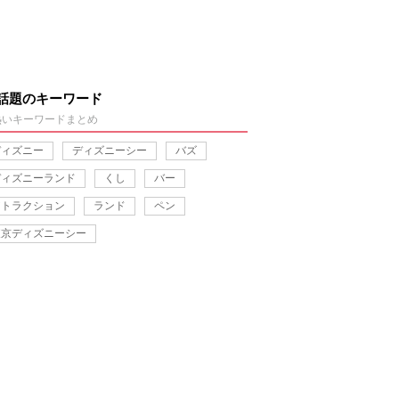
話題のキーワード
熱いキーワードまとめ
ディズニー
ディズニーシー
バズ
ディズニーランド
くし
バー
アトラクション
ランド
ペン
東京ディズニーシー