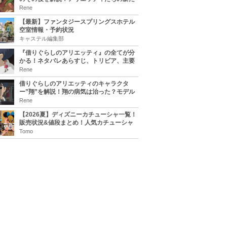
な住処は？翔の病気は治る？
Rene
【最新】ファンタジースプリングスホテル
空室情報・予約状況
キャステル編集部
『借りぐらしのアリエッティ』の全てが分
かる！ネタバレあらすじ、トリビア、主要
キャラまとめ！
Rene
借りぐらしのアリエッティのキャラクタ
ー”翔”を解説！翔の病気は治った？モデル
は誰？
Rene
【2026夏】ディズニーカチューシャ一覧！
販売状況&値段まとめ！人気カチューシャ
をチェック
Tomo