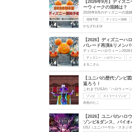
【2026年9月】ディ
ーウィークの混雑は？
混雑予想
ディズニー混雑
かなざわまゆ
【2026】ディズニー
パレード再演&リメンバ
ディズニー・ハロウィーン
まるこさん
【ユニバの歴代ゾンビ図
返ろう！
ゾンビ
ストリートゾンビ
赤色のたこ
【2026】ユニバのハ
ゾンビ&ダンス、バイオ