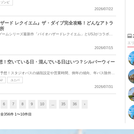
ゾンビ
2026/07/22
オハザード レクイエム』ザ・ダイブ完全攻略！どんなアトラ
所
2026年秋、バイオハザードのゲームシリーズ最新作「バイオハザードレクイエム」とUSJがコラボし、最恐ホ...
エ
2026/07/15
雑予想！空いている日・混んでいる日はいつ？シルバーウィー
2026年9月のUSJの混雑状況を予想！スタジオパスの値段設定や営業時間、例年の傾向、年パス除外日、開催...
SJ
ユニバ
2026/07/31
6
7
8
9
10
...
35
36
›
全356件 1〜10件目