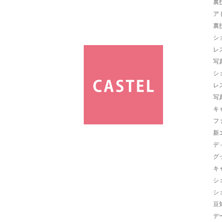
裏
ア
裏
シ
レ
写
シ
レ
写
キ
フ
新
デ
グ
キ
シ
シ
豆
デ