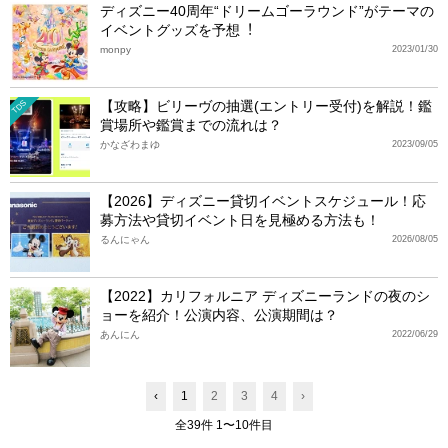
ディズニー40周年“ドリームゴーラウンド”がテーマの
イベントグッズを予想︕
monpy
2023/01/30
【攻略】ビリーヴの抽選(エントリー受付)を解説！鑑
TDS
賞場所や鑑賞までの流れは？
かなざわまゆ
2023/09/05
【2026】ディズニー貸切イベントスケジュール！応
募方法や貸切イベント日を見極める方法も！
るんにゃん
2026/08/05
【2022】カリフォルニア ディズニーランドの夜のシ
ョーを紹介！公演内容、公演期間は？
あんにん
2022/06/29
‹
1
2
3
4
›
全39件 1〜10件目