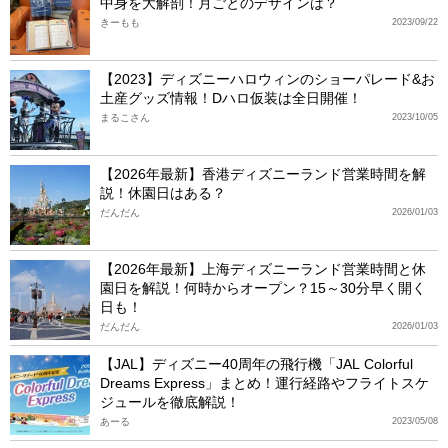
中身を大解剖！月ごとのデザインは？
きーもも
2023/09/22
【2023】ディズニーハロウィンのショーパレード&お
土産グッズ情報！Dハロ仮装は全日開催！
まるこさん
2023/10/05
【2026年最新】香港ディズニーランド営業時間を解
説！休園日はある？
だんだん
2026/01/03
【2026年最新】上海ディズニーランド営業時間と休
園日を解説！何時からオープン？15～30分早く開く
日も！
だんだん
2026/01/03
【JAL】ディズニー40周年の飛行機「JAL Colorful
Dreams Express」まとめ！運行経路やフライトスケ
ジュールを徹底解説！
あーる
2023/05/08