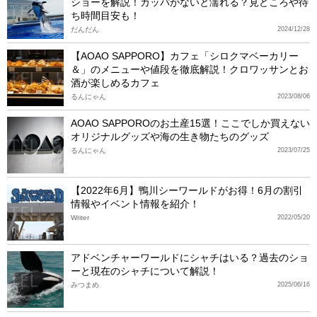
ショーを解説！カッパがないと濡れる？見どころや待
ち時間目安も！
だんだん
2024/12/28
【AOAO SAPPORO】カフェ「シロクマベーカリー
＆」のメニューや値段を徹底解説！クロワッサンとお
酒が楽しめるカフェ
るんにゃん
2023/08/06
AOAO SAPPOROのお土産15選！ここでしか買えない
オリジナルグッズや海の生き物たちのグッズ
るんにゃん
2023/07/25
【2022年6月】鴨川シーワールドがお得！6月の割引
情報やイベント情報を紹介！
Writer
2022/05/20
アドベンチャーワールドにシャチはいる？過去のショ
ーと現在のシャチについて解説！
みつまめ
2025/06/16