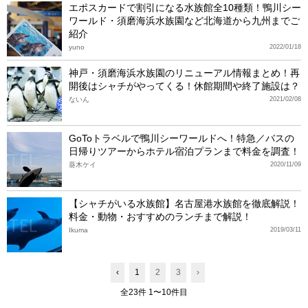
エポスカードで割引になる水族館全10種類！鴨川シー
ワールド・須磨海浜水族園など北海道から九州までご
紹介
yuno
2022/01/18
神戸・須磨海浜水族園のリニューアル情報まとめ！再
開後はシャチがやってくる！休館期間や終了施設は？
ないん
2021/02/08
GoToトラベルで鴨川シーワールドへ！特急／バスの
日帰りツアーからホテル宿泊プランまで料金を調査！
葵木ケイ
2020/11/09
【シャチがいる水族館】名古屋港水族館を徹底解説！
料金・動物・おすすめのランチまで解説！
Ikuma
2019/03/11
‹
1
2
3
›
全23件 1〜10件目