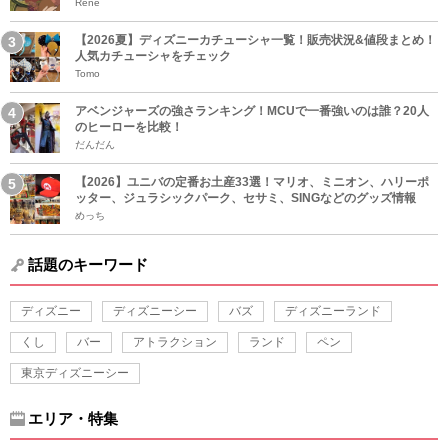
Rene
【2026夏】ディズニーカチューシャ一覧！販売状況&値段まとめ！
人気カチューシャをチェック
Tomo
アベンジャーズの強さランキング！MCUで一番強いのは誰？20人
のヒーローを比較！
だんだん
【2026】ユニバの定番お土産33選！マリオ、ミニオン、ハリーポ
ッター、ジュラシックパーク、セサミ、SINGなどのグッズ情報
めっち
話題のキーワード
ディズニー
ディズニーシー
バズ
ディズニーランド
くし
バー
アトラクション
ランド
ペン
東京ディズニーシー
エリア・特集