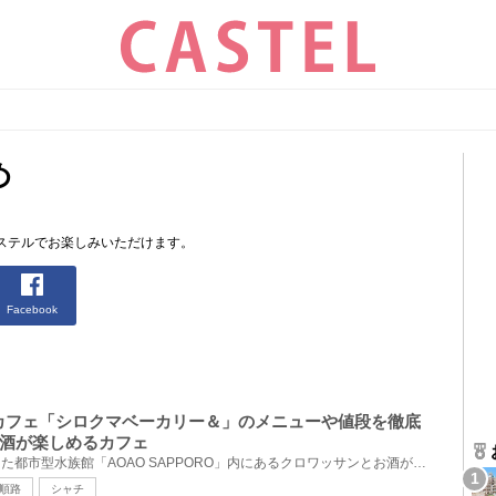
め
ステルでお楽しみいただけます。
Facebook
O】カフェ「シロクマベーカリー＆」のメニューや値段を徹底
酒が楽しめるカフェ
2023年7月に札幌にオープンした都市型水族館「AOAO SAPPORO」内にあるクロワッサンとお酒が楽しめるカフ...
順路
シャチ