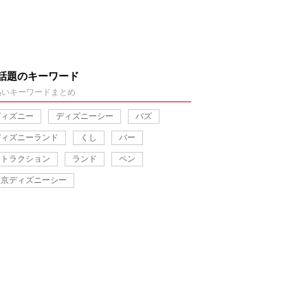
話題のキーワード
熱いキーワードまとめ
ディズニー
ディズニーシー
バズ
ディズニーランド
くし
バー
アトラクション
ランド
ペン
東京ディズニーシー