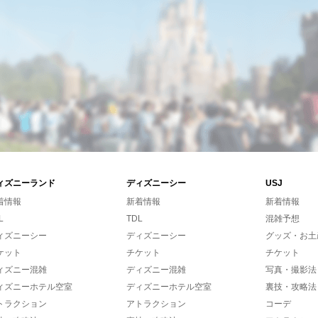
ィズニーランド
ディズニーシー
USJ
着情報
新着情報
新着情報
L
TDL
混雑予想
ィズニーシー
ディズニーシー
グッズ・お土
ケット
チケット
チケット
ィズニー混雑
ディズニー混雑
写真・撮影法
ィズニーホテル空室
ディズニーホテル空室
裏技・攻略法
トラクション
アトラクション
コーデ