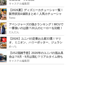
キャステル編集部
【2026夏】ディズニーカチューシャ一覧！
販売状況&値段まとめ！人気カチューシャ
をチェック
Tomo
アベンジャーズの強さランキング！MCUで
一番強いのは誰？20人のヒーローを比較！
だんだん
【2026】ユニバの定番お土産33選！マリ
オ、ミニオン、ハリーポッター、ジュラシ
ックパーク、セサミ、SINGなどのグッズ情
めっち
報
【USJ混雑予想】2026年のユニバの混み具
合は？8月・9月は混む？リアルタイム待ち
時間アプリも
キャステル編集部