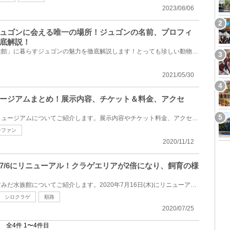
2023/08/06
ュゴンに会える唯一の場所！ジュゴンの名前、プロフィ
底解説！
三重県鳥羽市にある「鳥羽水族館」に暮らすジュゴンの魅力を徹底解説します！とっても珍しい動物である...
2021/05/30
ージアムまとめ！展示内容、チケット＆料金、アクセ
東京・町田にあるスヌーピーミュージアムについてご紹介します。展示内容やチケット料金、アクセス方法...
ーファン
2020/11/12
7/6にリニューアル！クラゲエリアが2倍になり、飼育の様
今回は、東京都墨田区にあるすみだ水族館についてご紹介します。2020年7月16日(木)にリニューアルし、す...
シロクラゲ
順路
2020/07/25
全4件 1〜4件目