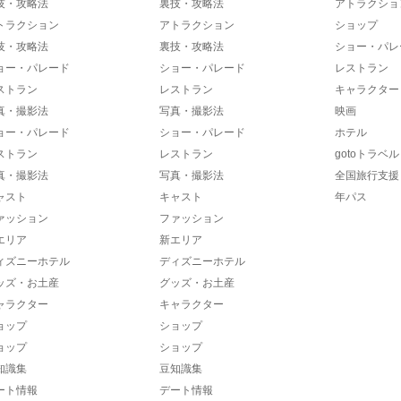
技・攻略法
裏技・攻略法
アトラクショ
トラクション
アトラクション
ショップ
技・攻略法
裏技・攻略法
ショー・パレ
ョー・パレード
ショー・パレード
レストラン
ストラン
レストラン
キャラクター
真・撮影法
写真・撮影法
映画
ョー・パレード
ショー・パレード
ホテル
ストラン
レストラン
gotoトラベル
真・撮影法
写真・撮影法
全国旅行支援
ャスト
キャスト
年パス
ァッション
ファッション
エリア
新エリア
ィズニーホテル
ディズニーホテル
ッズ・お土産
グッズ・お土産
ャラクター
キャラクター
ョップ
ショップ
ョップ
ショップ
知識集
豆知識集
ート情報
デート情報