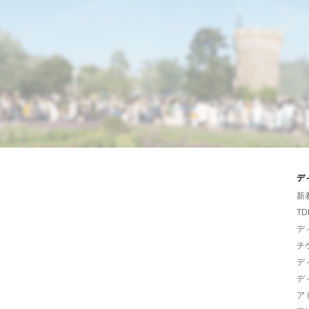
デ
新
TD
デ
チ
デ
デ
ア