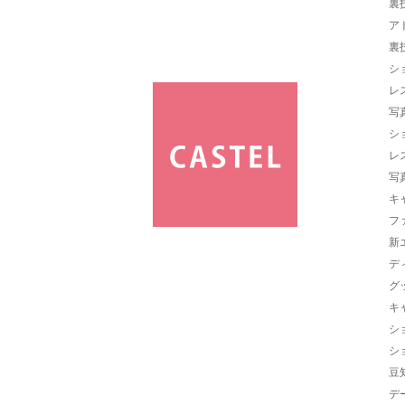
裏
ア
裏
シ
レ
写
シ
レ
写
キ
フ
新
デ
グ
キ
シ
シ
豆
デ