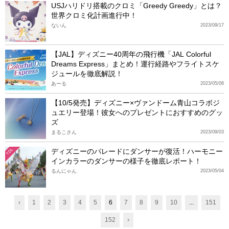
USJハリドリ搭載のクロミ「Greedy Greedy」とは？
世界クロミ化計画進行中！
ないん
2023/09/17
【JAL】ディズニー40周年の飛行機「JAL Colorful
Dreams Express」まとめ！運行経路やフライトスケ
ジュールを徹底解説！
あーる
2023/05/08
【10/5発売】ディズニー×ヴァンドーム青山コラボジ
ュエリー登場！彼女へのプレゼントにおすすめのグッ
ズ
まるこさん
2023/09/03
ディズニーのパレードにダンサーが復活！ハーモニー
TDL
インカラーのダンサーの様子を徹底レポート！
るんにゃん
2023/05/04
‹
1
2
3
4
5
6
7
8
9
10
...
151
152
›