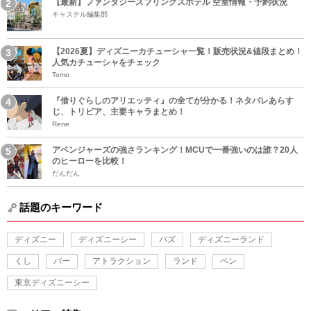
【最新】ファンタジースプリングスホテル 空室情報・予約状況
キャステル編集部
【2026夏】ディズニーカチューシャ一覧！販売状況&値段まとめ！
人気カチューシャをチェック
Tomo
『借りぐらしのアリエッティ』の全てが分かる！ネタバレあらす
じ、トリビア、主要キャラまとめ！
Rene
アベンジャーズの強さランキング！MCUで一番強いのは誰？20人
のヒーローを比較！
だんだん
話題のキーワード
ディズニー
ディズニーシー
バズ
ディズニーランド
くし
バー
アトラクション
ランド
ペン
東京ディズニーシー