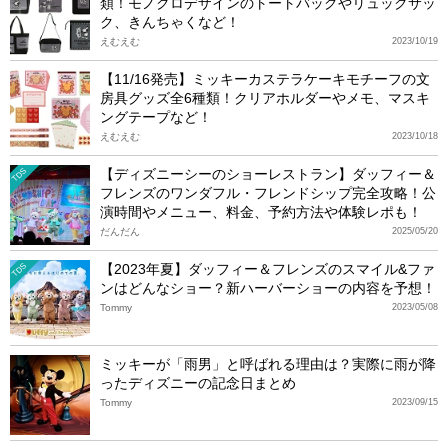
類！モノクロデザインのトートバッグやリュックサッ
ク、きんちゃくなど！
えむえむ
2023/10/19
【11/16発売】ミッキーカステラケーキモチーフの文
房具グッズ全6種類！クリアホルダーやメモ、マスキ
ングテープなど！
えむえむ
2023/10/18
【ディズニーシーのショーレストラン】ダッフィー＆
TDS
フレンズのワンダフル・フレンドシップ完全攻略！公
演時間やメニュー、料金、予約方法や体験レポも！
だんだん
2025/05/20
【2023年夏】ダッフィー＆フレンズのスマイル&ファ
TDS
ンはどんなショー？新ハーバーショーの内容を予想！
Tommy
2023/05/08
ミッキーが「雨男」と呼ばれる理由は？実際に雨が降
ったディズニーの記念日まとめ
Tommy
2023/09/15