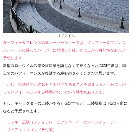
リドアイル
ダッフィー＆フレンズの新ハーバーショーでは、ダッフィー＆フレンズ
が、バージに乗ってハーバーに登場した後、陸に上がる可能性があると
予想します！
新型コロナウイルス感染症対策を講じなくて良くなった2023年夏は、陸
上でのパフォーマンスが復活する絶好のタイミングだと思います。
しかし、公演時間が約10分と短時間であることを踏まえると、陸に上が
ってパフォーマンスする時間がないという懸念もあります。
もし、キャラクターの上陸があると仮定すると、上陸場所は下記3ヶ所に
なると予想されます。
・ミッキー広場（メディテレーニアンハーバーのメインステージ）
・リドアイル（ゴンドラ付近）