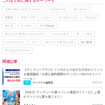
このまとめに関するキーワード
メディテレーニアンハーバー
ジェラトーニ
ダッフィー
手拍子
テディベア
ミニー
ディズニーシー
ウクレレ
キツネ
ミッキー
ママTommy
ダッフィー＆フレンズメンバー
シェリーメイ
ネ
カメ
ハーバーショー
アン
ダッフィー＆フレンズ
長い航海
ディズニーリゾート
関連記事
【ディズニープラス】ドコモから入会する方法やメリット
を徹底解説！お得な無料期間やディズニーDXのキャンペ
ーンも！
PR
キャステル編集部
2026/05/31
【2023】ディズニーの夏イベント徹底ガイド！びしょ濡
れマックスな夏を過ごそう！
まるこさん
2023/06/08