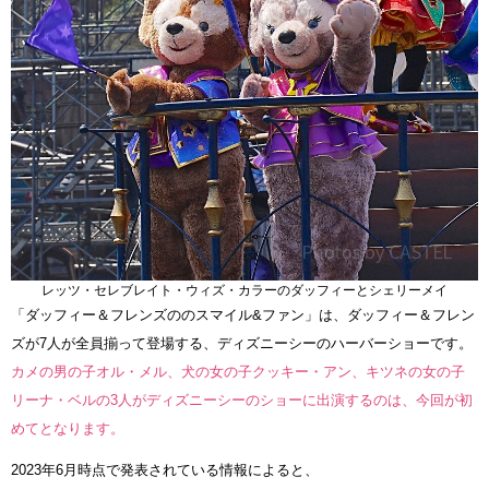
レッツ・セレブレイト・ウィズ・カラーのダッフィーとシェリーメイ
「ダッフィー＆フレンズののスマイル&ファン」は、ダッフィー＆フレン
ズが7人が全員揃って登場する、ディズニーシーのハーバーショーです。
カメの男の子オル・メル、犬の女の子クッキー・アン、キツネの女の子
リーナ・ベルの3人がディズニーシーのショーに出演するのは、今回が初
めてとなります。
2023年6月時点で発表されている情報によると、