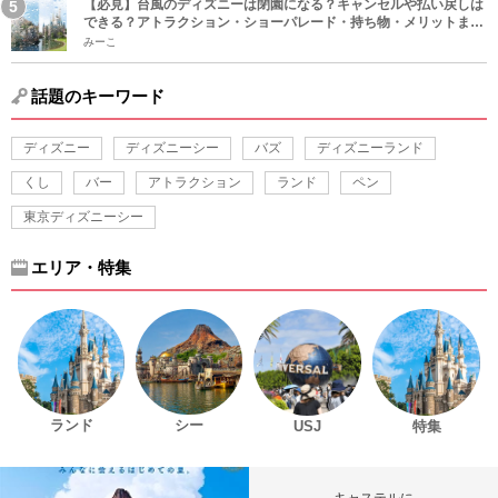
【必見】台風のディズニーは閉園になる？キャンセルや払い戻しは
できる？アトラクション・ショーパレード・持ち物・メリットまと
め！
みーこ
話題のキーワード
ディズニー
ディズニーシー
バズ
ディズニーランド
くし
バー
アトラクション
ランド
ペン
東京ディズニーシー
エリア・特集
ランド
シー
USJ
特集
キャステルに