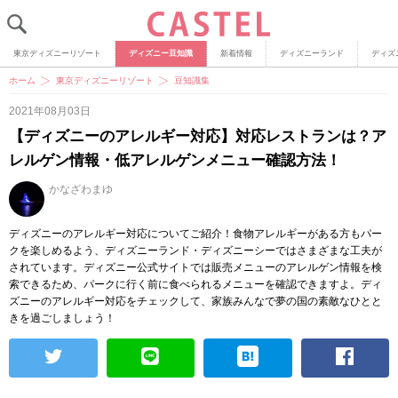
東京ディズニーリゾート
ディズニー豆知識
新着情報
ディズニーランド
ディズ
ホーム
東京ディズニーリゾート
豆知識集
2021年08月03日
【ディズニーのアレルギー対応】対応レストランは？ア
レルゲン情報・低アレルゲンメニュー確認方法！
かなざわまゆ
ディズニーのアレルギー対応についてご紹介！食物アレルギーがある方もパー
クを楽しめるよう、ディズニーランド・ディズニーシーではさまざまな工夫が
されています。ディズニー公式サイトでは販売メニューのアレルゲン情報を検
索できるため、パークに行く前に食べられるメニューを確認できますよ。ディ
ズニーのアレルギー対応をチェックして、家族みんなで夢の国の素敵なひとと
きを過ごしましょう！