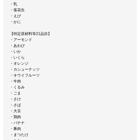
・乳
・落花生
・えび
・かに
【特定原材料等21品目】
・アーモンド
・あわび
・いか
・いくら
・オレンジ
・カシューナッツ
・キウイフルーツ
・牛肉
・くるみ
・ごま
・さけ
・さば
・大豆
・鶏肉
・バナナ
・豚肉
・まつたけ