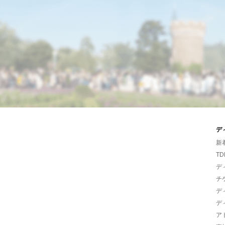
デ
新
TD
デ
チ
デ
デ
ア