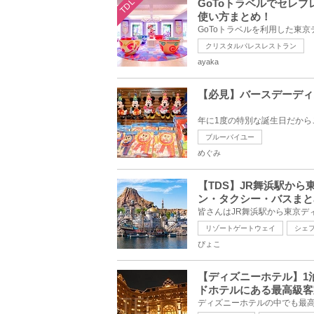
TDL
GoToトラベルでセレ
使い方まとめ！
クリスタルパレスレストラン
ayaka
【必見】バースデーディ
ブルーバイユー
めぐみ
【TDS】JR舞浜駅か
ン・タクシー・バスまと
リゾートゲートウェイ
シェ
ぴょこ
【ディズニーホテル】1
ドホテルにある最高級客