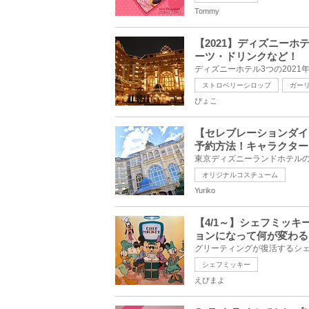
Tommy
【2021】ディズニー
ーツ・ドリンクなど！
ストロベリーシロップ
ガー
ぴょこ
【セレブレーションダイ
予約方法！キャラクター
オリジナルコスチューム
Yuriko
【4/1～】シェフミッ
ョンになって何が変わる
シェフミッキー
えびまよ