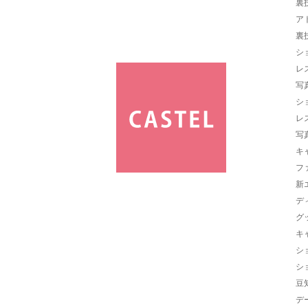
裏
ア
裏
シ
レ
写
シ
レ
写
キ
フ
新
デ
グ
キ
シ
シ
豆
デ