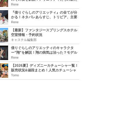
な住処は？翔の病気は治る？
Rene
『借りぐらしのアリエッティ』の全てが分
かる！ネタバレあらすじ、トリビア、主要
キャラまとめ！
Rene
【最新】ファンタジースプリングスホテル
空室情報・予約状況
キャステル編集部
借りぐらしのアリエッティのキャラクタ
ー”翔”を解説！翔の病気は治った？モデル
は誰？
Rene
【2026夏】ディズニーカチューシャ一覧！
販売状況&値段まとめ！人気カチューシャ
をチェック
Tomo