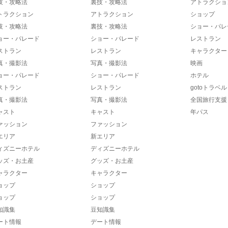
技・攻略法
裏技・攻略法
アトラクショ
トラクション
アトラクション
ショップ
技・攻略法
裏技・攻略法
ショー・パレ
ョー・パレード
ショー・パレード
レストラン
ストラン
レストラン
キャラクター
真・撮影法
写真・撮影法
映画
ョー・パレード
ショー・パレード
ホテル
ストラン
レストラン
gotoトラベル
真・撮影法
写真・撮影法
全国旅行支援
ャスト
キャスト
年パス
ァッション
ファッション
エリア
新エリア
ィズニーホテル
ディズニーホテル
ッズ・お土産
グッズ・お土産
ャラクター
キャラクター
ョップ
ショップ
ョップ
ショップ
知識集
豆知識集
ート情報
デート情報