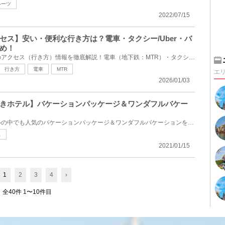
ルーツ
2022/07/15
セス】安い・便利な行き方は？電車・タクシー/Uber・バ
め！
今回は香港ディズニーランドのアクセス（行き方）情報を徹底解説！電車（地下鉄：MTR）・タクシー/Uber(...
行き方
電車
MTR
エ
2026/01/03
きホテル】バケーションパッケージ＆ワンダフルバケー
ディズニーチケット付きホテルの中でも人気のバケーションパッケージ＆ワンダフルバケーションを徹底比...
ス
2021/01/15
1
2
3
4
›
全40件 1〜10件目