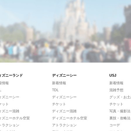
ィズニーランド
ディズニーシー
USJ
着情報
新着情報
新着情報
L
TDL
混雑予想
ィズニーシー
ディズニーシー
グッズ・お土
ケット
チケット
チケット
ィズニー混雑
ディズニー混雑
写真・撮影法
ィズニーホテル空室
ディズニーホテル空室
裏技・攻略法
トラクション
アトラクション
コーデ