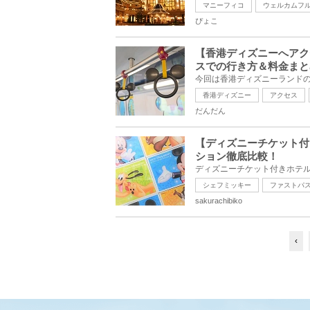
マニーフィコ
ウェルカムフ
ぴょこ
【香港ディズニーへアク
スでの行き方＆料金まと
香港ディズニー
アクセス
だんだん
【ディズニーチケット付
ション徹底比較！
シェフミッキー
ファストパ
sakurachibiko
‹