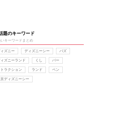
話題のキーワード
熱いキーワードまとめ
ディズニー
ディズニーシー
バズ
ディズニーランド
くし
バー
アトラクション
ランド
ペン
東京ディズニーシー