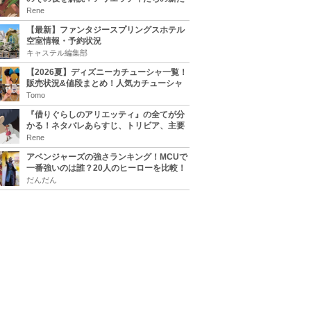
な住処は？翔の病気は治る？
Rene
【最新】ファンタジースプリングスホテル
空室情報・予約状況
キャステル編集部
【2026夏】ディズニーカチューシャ一覧！
販売状況&値段まとめ！人気カチューシャ
をチェック
Tomo
『借りぐらしのアリエッティ』の全てが分
かる！ネタバレあらすじ、トリビア、主要
キャラまとめ！
Rene
アベンジャーズの強さランキング！MCUで
一番強いのは誰？20人のヒーローを比較！
だんだん