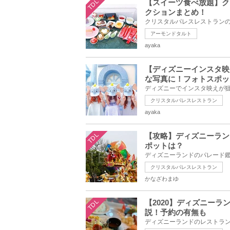
TDL
【スイーツ食べ放題】ク
クションまとめ！
アーモンドタルト
ayaka
【ディズニーインスタ映
な写真に！フォトスポッ
クリスタルパレスレストラン
ayaka
TDL
【攻略】ディズニーラン
ポットは？
クリスタルパレスレストラン
かなざわまゆ
TDL
【2020】ディズニーラ
説！予約の有無も