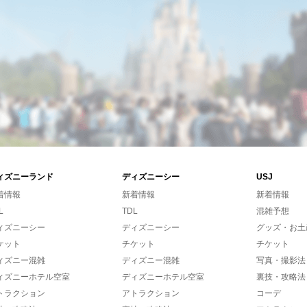
ィズニーランド
ディズニーシー
USJ
着情報
新着情報
新着情報
L
TDL
混雑予想
ィズニーシー
ディズニーシー
グッズ・お土
ケット
チケット
チケット
ィズニー混雑
ディズニー混雑
写真・撮影法
ィズニーホテル空室
ディズニーホテル空室
裏技・攻略法
トラクション
アトラクション
コーデ