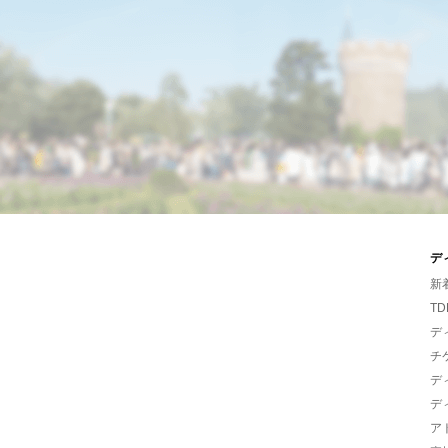
デ
新
TD
デ
チ
デ
デ
ア