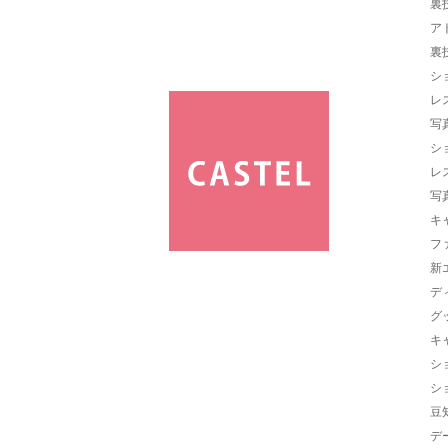
裏
ア
裏
シ
レ
写
シ
レ
写
キ
フ
新
デ
グ
キ
シ
シ
豆
デ