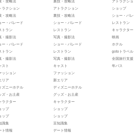
技・攻略法
裏技・攻略法
アトラクショ
トラクション
アトラクション
ショップ
技・攻略法
裏技・攻略法
ショー・パレ
ョー・パレード
ショー・パレード
レストラン
ストラン
レストラン
キャラクター
真・撮影法
写真・撮影法
映画
ョー・パレード
ショー・パレード
ホテル
ストラン
レストラン
gotoトラベル
真・撮影法
写真・撮影法
全国旅行支援
ャスト
キャスト
年パス
ァッション
ファッション
エリア
新エリア
ィズニーホテル
ディズニーホテル
ッズ・お土産
グッズ・お土産
ャラクター
キャラクター
ョップ
ショップ
ョップ
ショップ
知識集
豆知識集
ート情報
デート情報