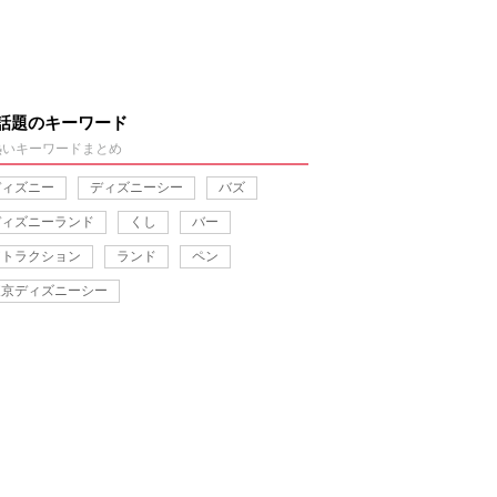
話題のキーワード
熱いキーワードまとめ
ディズニー
ディズニーシー
バズ
ディズニーランド
くし
バー
アトラクション
ランド
ペン
東京ディズニーシー