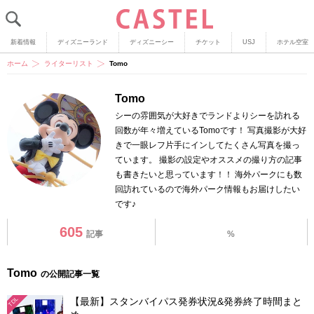
新着情報
ディズニーランド
ディズニーシー
チケット
USJ
ホテル空室
ホーム
ライターリスト
Tomo
Tomo
シーの雰囲気が大好きでランドよりシーを訪れる
回数が年々増えているTomoです！ 写真撮影が大好
きで一眼レフ片手にインしてたくさん写真を撮っ
ています。 撮影の設定やオススメの撮り方の記事
も書きたいと思っています！！ 海外パークにも数
回訪れているので海外パーク情報もお届けしたい
です♪
605
記事
%
Tomo
の公開記事一覧
【最新】スタンバイパス発券状況&発券終了時間まと
TDL