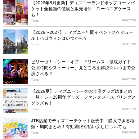
【2026年8月更新】ディズニーランドポップコーンバ
ケット全種類の値段と販売場所！スーベニアケース
も！
Tomo
2026/07/30
【2026〜2027】ディズニー年間イベントスケジュー
ル！ハロウィンはいつから？
Tomo
2026/07/15
ビリーヴ！～シー・オブ・ドリームス～徹底ガイド！
TDS
公演時間やストーリー、見どころを解説☆いつまで公
演される？
Tomo
2026/07/10
【2026夏】ディズニーシーのお土産グッズ総まとめ
一覧！シー25周年グッズ、ファンタジースプリングス
グッズも！
Tomo
2026/07/09
JTB店舗でディズニーチケット販売中！購入できる種
類・期間まとめ！有効期限や払い戻しについても
Tomo
2026/06/24