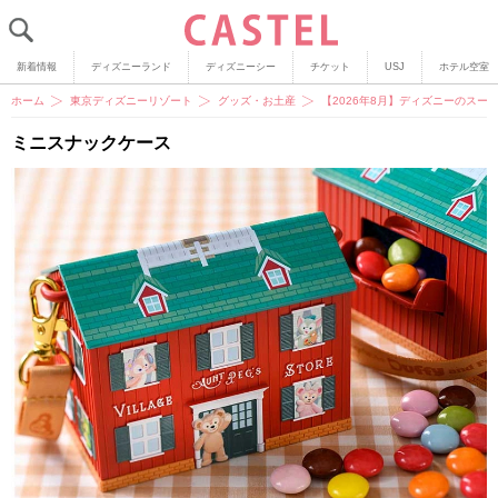
新着情報
ディズニーランド
ディズニーシー
チケット
USJ
ホテル空室
ホーム
東京ディズニーリゾート
グッズ・お土産
【2026年8月】ディズニーのスー
ミニスナックケース