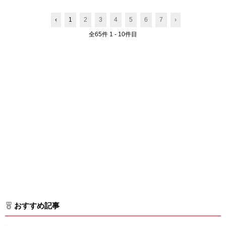
‹
1
2
3
4
5
6
7
›
全65件 1 - 10件目
おすすめ記事