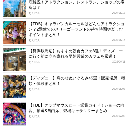
底解説！アトラクション、レストラン、ショップの場
所は？
あんにん
2026/06/18
【TDS】キャラバンカルーセルはどんなアトラクショ
TDS
ン？2階建てのメリーゴーランドの待ち時間や楽しむ
ポイントまとめ！
あんにん
2026/06/15
【舞浜駅周辺】おすすめ朝食カフェ8選！ディズニー
に行く前に立ち寄れる早朝営業のカフェを厳選！
あんにん
2026/06/11
【ディズニー】肩のせぬいぐるみ45選！販売場所・種
類・値段まとめ！
あんにん
2026/06/08
【TDL】クラブマウスビート鑑賞ガイド！ショーの内
TDL
容、抽選&自由席、登場キャラクターまとめ
あんにん
2026/02/09