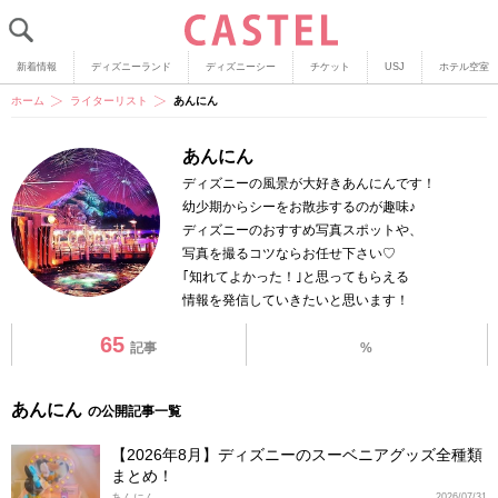
新着情報
ディズニーランド
ディズニーシー
チケット
USJ
ホテル空室
ホーム
ライターリスト
あんにん
あんにん
ディズニーの風景が大好きあんにんです！
幼少期からシーをお散歩するのが趣味♪
ディズニーのおすすめ写真スポットや、
写真を撮るコツならお任せ下さい♡
｢知れてよかった！｣と思ってもらえる
情報を発信していきたいと思います！
65
記事
%
あんにん
の公開記事一覧
【2026年8月】ディズニーのスーベニアグッズ全種類
まとめ！
あんにん
2026/07/31