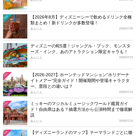
【2026年8月】ディズニーシーで飲めるドリンク全種
TDS
類まとめ！新ドリンクが多数登場！
あんにん
2026/07/30
ディズニーの蛇5選！ジャングル・ブック、モンスタ
ーズ・インク、あのアトラクション限定キャラも！
あんにん
2026/07/15
【2026-2027】ホーンテッドマンション“ホリデーナ
TDL
イトメアー”完全ガイド！開催期間や登場キャラクタ
ー、普段との違いは？
あんにん
2026/07/14
ミッキーのマジカルミュージックワールド鑑賞ガイ
TDL
ド！自由席はある？抽選方法から公演時間まで徹底解
説
あんにん
2026/07/10
【ディズニーランドのマップ】テーマランドごとに徹
TDL