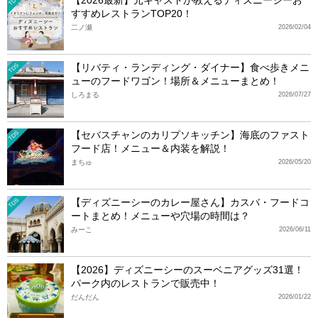
TDS
すすめレストランTOP20！
二ノ瀬
2026/02/04
【リバティ・ランディング・ダイナー】食べ歩きメニ
TDS
ューのフードワゴン！場所＆メニューまとめ！
しろまる
2026/07/27
【セバスチャンのカリプソキッチン】海底のファスト
TDS
フード店！メニュー＆内装を解説！
まちゅ
2026/05/20
【ディズニーシーのカレー屋さん】カスバ・フードコ
TDS
ートまとめ！メニューや穴場の時間は？
みーこ
2026/06/11
【2026】ディズニーシーのスーベニアグッズ31選！
パーク内のレストランで販売中！
だんだん
2026/01/22