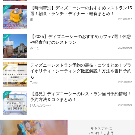
【時間帯別】ディズニーシーのおすすめレストラン15
TDS
選！朝食・ランチ・ディナー・軽食まとめ！
姫
2019/05/17
【2025】ディズニーシーのおすすめカフェ7選！休憩
TDS
や軽食向けのレストラン
みーこ
2025/08/06
ディズニーレストラン予約の裏技・コツまとめ！プラ
イオリティ・シーティング徹底解説！方法や当日予約
も
Tomo
2025/02/07
【必見】ディズニーシーのレストラン当日予約情報！
TDS
予約方法＆コツまとめ！
けんわたなーべ
2025/07/29
キャステルに
いいね！しよう