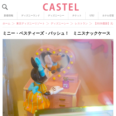
新着情報
ディズニーランド
ディズニーシー
チケット
USJ
ホテル空室
ホーム
東京ディズニーリゾート
ディズニーシー
レストラン
【2026最新】元
ミニー・ベスティーズ・バッシュ！ ミニスナックケース