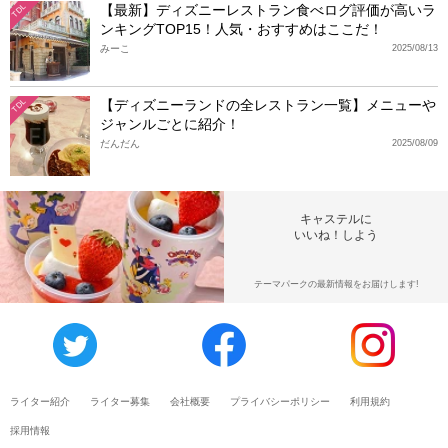
【最新】ディズニーレストラン食べログ評価が高いラ
TDL
ンキングTOP15！人気・おすすめはここだ！
みーこ
2025/08/13
【ディズニーランドの全レストラン一覧】メニューや
TDL
ジャンルごとに紹介！
だんだん
2025/08/09
キャステルに
いいね！しよう
テーマパークの最新情報をお届けします!
ライター紹介
ライター募集
会社概要
プライバシーポリシー
利用規約
採用情報