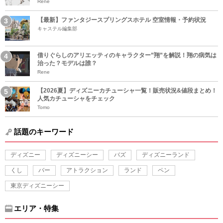
Rene
【最新】ファンタジースプリングスホテル 空室情報・予約状況
キャステル編集部
借りぐらしのアリエッティのキャラクター”翔”を解説！翔の病気は
治った？モデルは誰？
Rene
【2026夏】ディズニーカチューシャ一覧！販売状況&値段まとめ！
人気カチューシャをチェック
Tomo
話題のキーワード
ディズニー
ディズニーシー
バズ
ディズニーランド
くし
バー
アトラクション
ランド
ペン
東京ディズニーシー
エリア・特集