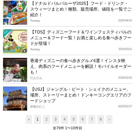
【ドナルドパルパルーザ2025】フード・ドリンク・
スウィーツまとめ！種類、販売場所、値段を一覧でご
紹介！
Tommy
2025/04/10
【TDS】ディズニーフード＆ワインフェスティバルの
TDS
メニュー＆フード一覧！お酒と楽しめる食べ歩きフー
ドが登場！
Tommy
2025/03/11
香港ディズニーの食べ歩きグルメ6選！インスタ映
え、肉系のフードメニューを解説！モバイルオーダー
も！
だんだん
2026/01/03
【USJ】ジャングル・ビート・シェイクのメニュー、
場所、ストーリーまとめ！ドンキーコングエリアのフ
ードショップ
赤色のたこ
2025/01/27
‹
1
2
3
4
5
6
7
8
›
全79件 1〜10件目