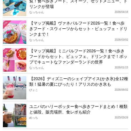
覧！食べ歩きフード、スイーツ、セットメニュー、ド
リンクが登場
なっちゃん
2026/04/16
【マップ掲載】ヴァネパルフード2026一覧！食べ歩
TDL
きフード・スウィーツからセット・ビュッフェ・ドリ
ンクまで！
なっちゃん
2026/03/02
【マップ掲載】ミニパルフード2026一覧！食べ歩き
TDL
フードからセット、ビュッフェ、ドリンクまで！ポッ
プでキュートなファンダーランドの世界
なっちゃん
2026/01/15
【2026】ディズニーのシェイブアイス(かき氷)全12種
類！猛暑の夏にぴったり！アリスのかき氷も
ぴょこ
2026/06/02
ユニバのハリーポッター食べ歩きフードまとめ！種類
と値段、販売場所、食レポも紹介
めっち
2025/03/29