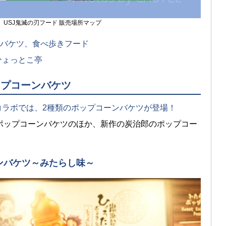
18〜】USJ鬼滅の刃フード 販売場所マップ
ーンバケツ、食べ歩きフード
 ひょっとこ亭
ポップコーンバケツ
刃コラボでは、2種類のポップコーンバケツが登場！
ポップコーンバケツのほか、新作の炭治郎のポップコー
ンバケツ～みたらし味～