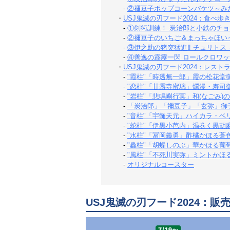
-
②禰豆子ポップコーンバケツ～み
・
USJ鬼滅の刃フード2024：食べ歩
-
①剣術訓練！ 炭治郎と小鉄のチ
-
②禰豆子のいちご＆まっちゃほい
-
③伊之助の猪突猛進‼ チュリトス
-
④善逸の霹靂一閃 ロールクロワッ
・
USJ鬼滅の刃フード2024：レス
-
"霞柱"「時透無一郎」霞の松花堂
-
"恋柱"「甘露寺蜜璃」爛漫・寿司
-
"岩柱"「悲鳴嶼行冥」和(なごみ)
-
「炭治郎」「禰豆子」「玄弥」御
-
"音柱"「宇髄天元」ハイカラ・ベ
-
"蛇柱"「伊黒小芭内」渦巻く黒胡
-
"水柱"「冨岡義勇」酢橘かほる蒼
-
"蟲柱"「胡蝶しのぶ」華かほる葡
-
"風柱"「不死川実弥」ミントかほ
-
オリジナルコースター
USJ鬼滅の刃フード2024：販