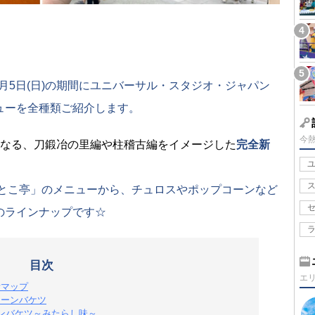
5年1月5日(日)の期間にユニバーサル・スタジオ・ジャパン
ューを全種類ご紹介します。
今
異なる、刀鍛冶の里編や柱稽古編をイメージした
完全新
っとこ亭」のメニューから、チュロスやポップコーンなど
のラインナップです☆
目次
エ
所マップ
コーンバケツ
ンバケツ～みたらし味～