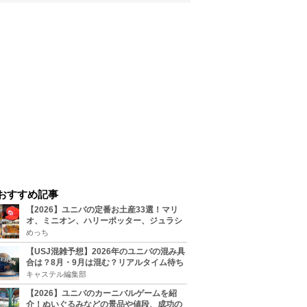
おすすめ記事
【2026】ユニバの定番お土産33選！マリ
オ、ミニオン、ハリーポッター、ジュラシ
ックパーク、セサミ、SINGなどのグッズ情
めっち
報
【USJ混雑予想】2026年のユニバの混み具
合は？8月・9月は混む？リアルタイム待ち
時間アプリも
キャステル編集部
【2026】ユニバのカーニバルゲームを紹
介！ぬいぐるみなどの景品や値段、成功の