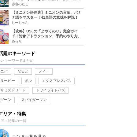
コツ、実施場所まとめ
赤色のたこ
【ミニオン語辞典】ミニオンの言葉、バナ
ナ語をマスター！41単語の意味を解説！
しーちゃん
【攻略】USJの「よやくのり」完全ガイ
ド！対象アトラクション、予約のやり方、
整理券との違い、注意点を紹介
めっち
話題のキーワード
熱いキーワードまとめ
ユニバ
なると
フィー
スヌーピー
ボン
エクスプレスパス
セサミストリート
トワイライトパス
ラグーン
スパイダーマン
エリア・特集
リア・特集の一覧
ランド
一覧を見る