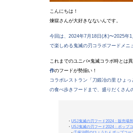
こんにちは！
煉獄さんが大好きなないんです。
今回は、2024年7月18日(木)〜202
で楽しめる鬼滅の刃コラボフードメニ
これまでのユニバ×鬼滅コラボ時とは
作
のフードが勢揃い！
コラボレストラン「刀鍛冶の里 ひょ
の食べ歩きフードまで、盛りだくさん
・
USJ鬼滅の刃フード2024：販売場
・
USJ鬼滅の刃フード2024：ポップ
-
①炭治郎のひょうたんポップコー