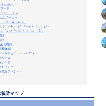
たらし味～
きフード
ョコチュリトス
っぷどーなっつ
 ～チョコ＆マロン～
サン ～チョコクリーム＆オレンジ～
トラン「刀鍛冶の里 ひょっとこ亭」
御膳
御膳
の菜食御膳
子様御膳
リー＆チョコレートパフェ​
麻ムース
色ソーダ
萄ドリンク
る暴風ジンジャー
売場所マップ