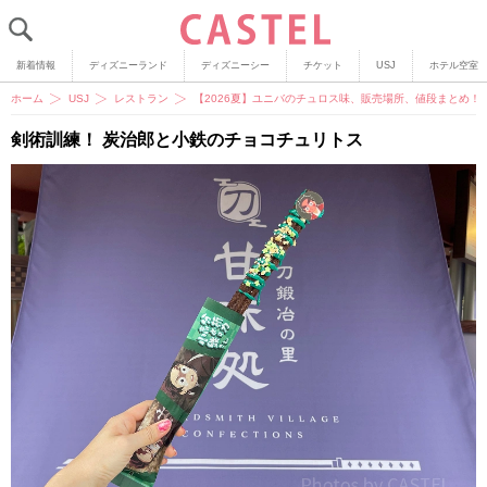
新着情報
ディズニーランド
ディズニーシー
チケット
USJ
ホテル空室
ホーム
USJ
レストラン
【2026夏】ユニバのチュロス味、販売場所、値段まとめ
剣術訓練！ 炭治郎と小鉄のチョコチュリトス