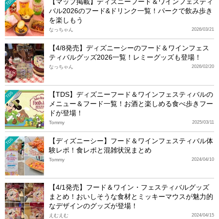
【マップ掲載】ディズニーフード＆ワインフェスティ
TDS
バル2026のフード&ドリンク一覧！パークで飲み歩き
を楽しもう
なっちゃん
2026/03/21
【4/8発売】ディズニーシーのフード＆ワインフェス
ティバルグッズ2026一覧！レミーグッズも登場！
なっちゃん
2026/02/20
【TDS】ディズニーフード＆ワインフェスティバルの
TDS
メニュー＆フード一覧！お酒と楽しめる食べ歩きフー
ドが登場！
Tommy
2025/03/11
【ディズニーシー】フード＆ワインフェスティバル体
TDS
験レポ！食レポと混雑状況まとめ
Tommy
2024/04/10
【4/1発売】フード＆ワイン・フェスティバルグッズ
まとめ！おいしそうな食材とミッキーマウスが魅力的
なデザインのグッズが登場！
えむえむ
2024/04/15