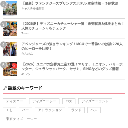
【最新】ファンタジースプリングスホテル 空室情報・予約状況
キャステル編集部
【2026夏】ディズニーカチューシャ一覧！販売状況&値段まとめ！
人気カチューシャをチェック
Tomo
アベンジャーズの強さランキング！MCUで一番強いのは誰？20人
のヒーローを比較！
だんだん
【2026】ユニバの定番お土産33選！マリオ、ミニオン、ハリーポ
ッター、ジュラシックパーク、セサミ、SINGなどのグッズ情報
めっち
話題のキーワード
ディズニー
ディズニーシー
バズ
ディズニーランド
くし
バー
アトラクション
ランド
ペン
東京ディズニーシー