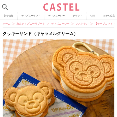
新着情報
ディズニーランド
ディズニーシー
チケット
USJ
ホテル空室
ホーム
東京ディズニーリゾート
ディズニーシー
レストラン
【ケープコッド・
クッキーサンド（キャラメルクリーム）