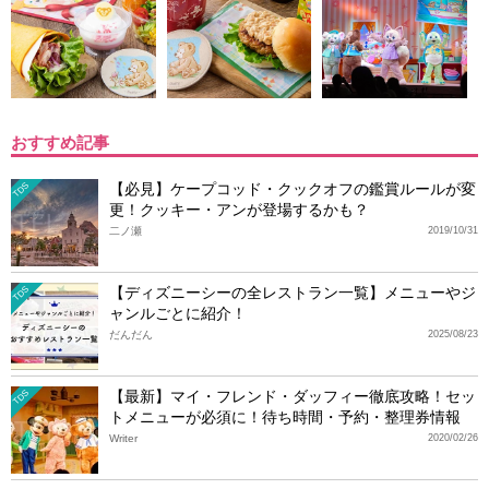
おすすめ記事
【必見】ケープコッド・クックオフの鑑賞ルールが変
TDS
更！クッキー・アンが登場するかも？
二ノ瀬
2019/10/31
【ディズニーシーの全レストラン一覧】メニューやジ
TDS
ャンルごとに紹介！
だんだん
2025/08/23
【最新】マイ・フレンド・ダッフィー徹底攻略！セッ
TDS
トメニューが必須に！待ち時間・予約・整理券情報
Writer
2020/02/26