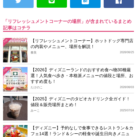
「リフレッシュメントコーナーの場所」が含まれているまとめ
記事はコチラ
【リフレッシュメントコーナー】ホットドッグ専門店
TDL
の内装やメニュー、場所を解説！
奏良
2026/06/25
【2026】ディズニーランドのおすすめ食べ物30種厳
TDL
選！人気食べ歩き・本格派メニューの値段と場所、お
すすめ度も！
たけのこ
2026/06/03
【2025】ディズニーのタピオカドリンク全ガイド！
値段＆販売場所まとめ！
みーこ
2025/07/24
【ディズニー】予約なしで食事できるレストラン＆カ
TDL
フェ14選！ランド＆シーの軽食や誕生日向きメニュ