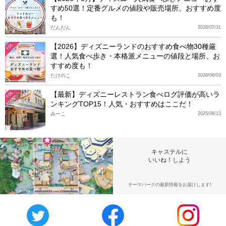
すめ50選！定番グルメの値段や販売場所、おすすめ度
も！
だんだん
2026/07/31
【2026】ディズニーランドのおすすめ食べ物30種厳
TDL
選！人気食べ歩き・本格派メニューの値段と場所、お
すすめ度も！
たけのこ
2026/06/03
【最新】ディズニーレストラン食べログ評価が高いラ
TDL
ンキングTOP15！人気・おすすめはここだ！
みーこ
2025/08/13
キャステルに
いいね！しよう
テーマパークの最新情報をお届けします!