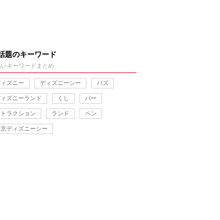
話題のキーワード
熱いキーワードまとめ
ディズニー
ディズニーシー
バズ
ディズニーランド
くし
バー
アトラクション
ランド
ペン
東京ディズニーシー