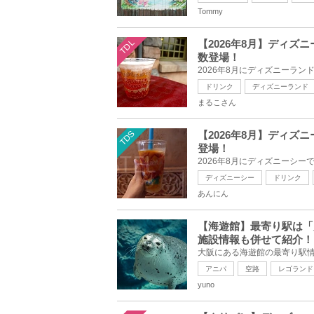
Tommy
TDL
【2026年8月】ディ
数登場！
ドリンク
ディズニーランド
まるこさん
TDS
【2026年8月】ディ
登場！
ディズニーシー
ドリンク
あんにん
【海遊館】最寄り駅は「
施設情報も併せて紹介！
アニパ
空路
レゴランド
yuno