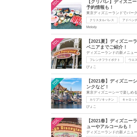
TDL
【クリパレ】ディズニー
予約情報も！
クリスタルパレス
アドベン
Melody
TDL
【2021夏】ディズニ
ベニアまでご紹介！
フレンチフライポテト
ウエ
ぴょこ
TDS
【2021春】ディズニ
ンクなど！
カリプソキッチン
キャロッ
ぴょこ
TDL
【2021春】ディズニ
ューやアルコールも！