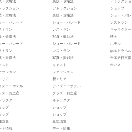
技・攻略法
裏技・攻略法
アトラクショ
トラクション
アトラクション
ショップ
技・攻略法
裏技・攻略法
ショー・パレ
ョー・パレード
ショー・パレード
レストラン
ストラン
レストラン
キャラクター
真・撮影法
写真・撮影法
映画
ョー・パレード
ショー・パレード
ホテル
ストラン
レストラン
gotoトラベル
真・撮影法
写真・撮影法
全国旅行支援
ャスト
キャスト
年パス
ァッション
ファッション
エリア
新エリア
ィズニーホテル
ディズニーホテル
ッズ・お土産
グッズ・お土産
ャラクター
キャラクター
ョップ
ショップ
ョップ
ショップ
知識集
豆知識集
ート情報
デート情報