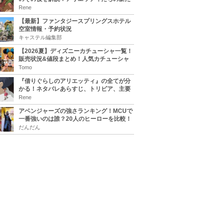
な住処は？翔の病気は治る？
Rene
【最新】ファンタジースプリングスホテル
空室情報・予約状況
キャステル編集部
【2026夏】ディズニーカチューシャ一覧！
販売状況&値段まとめ！人気カチューシャ
をチェック
Tomo
『借りぐらしのアリエッティ』の全てが分
かる！ネタバレあらすじ、トリビア、主要
キャラまとめ！
Rene
アベンジャーズの強さランキング！MCUで
一番強いのは誰？20人のヒーローを比較！
だんだん