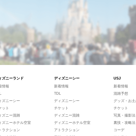
ィズニーランド
ディズニーシー
USJ
着情報
新着情報
新着情報
L
TDL
混雑予想
ィズニーシー
ディズニーシー
グッズ・お土
ケット
チケット
チケット
ィズニー混雑
ディズニー混雑
写真・撮影法
ィズニーホテル空室
ディズニーホテル空室
裏技・攻略法
トラクション
アトラクション
コーデ