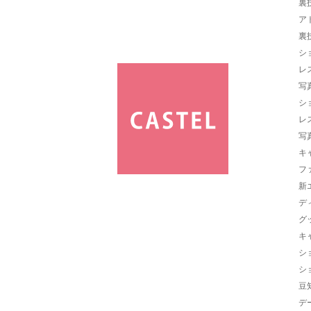
裏
ア
裏
シ
レ
写
シ
レ
写
キ
フ
新
デ
グ
キ
シ
シ
豆
デ