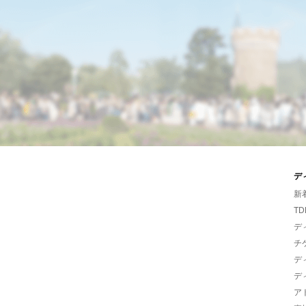
デ
新
TD
デ
チ
デ
デ
ア