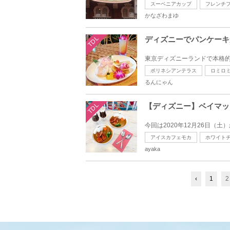
スーベニアカップ
フレンチ
かなざわまゆ
TDL
ディズニーでパンケーキ
ポリネシアンテラス
ロミロ
るんにゃん
TDL
【ディズニー】ベイマッ
アイスカフェモカ
ホワイト
ayaka
‹
1
2