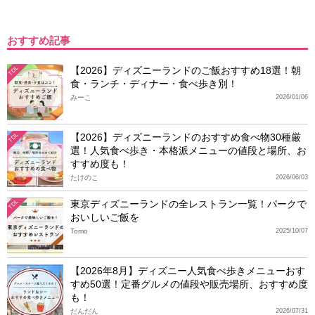
おすすめ記事
【2026】ディズニーランドのご飯おすすめ18選！朝
TDL
食・ランチ・ディナー・食べ歩き別！
みーこ
2026/01/06
【2026】ディズニーランドのおすすめ食べ物30種厳
TDL
選！人気食べ歩き・本格派メニューの値段と場所、お
すすめ度も！
たけのこ
2026/06/03
東京ディズニーランドの全レストラン一覧！パークで
TDL
おいしいご飯を
Tomo
2025/10/07
【2026年8月】ディズニー人気食べ歩きメニューおす
すめ50選！定番グルメの値段や販売場所、おすすめ度
も！
だんだん
2026/07/31