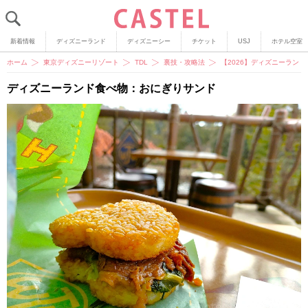
新着情報
ディズニーランド
ディズニーシー
チケット
USJ
ホテル空室
ホーム
東京ディズニーリゾート
TDL
裏技・攻略法
【2026】ディズニーラン
ディズニーランド食べ物：おにぎりサンド