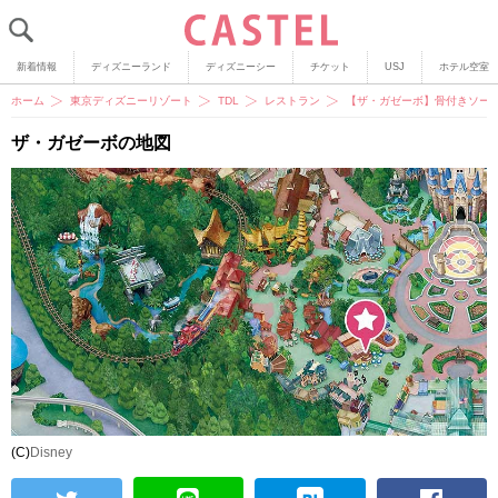
新着情報
ディズニーランド
ディズニーシー
チケット
USJ
ホテル空室
ホーム
東京ディズニーリゾート
TDL
レストラン
【ザ・ガゼーボ】骨付きソー
ザ・ガゼーボの地図
(C)
Disney