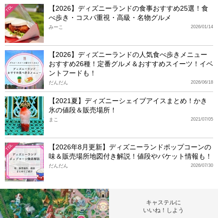
【2026】ディズニーランドの食事おすすめ25選！食
TDL
べ歩き・コスパ重視・高級・名物グルメ
みーこ
2026/01/14
【2026】ディズニーランドの人気食べ歩きメニュー
おすすめ26種！定番グルメ＆おすすめスイーツ！イベ
ントフードも！
だんだん
2026/06/18
【2021夏】ディズニーシェイブアイスまとめ！かき
氷の値段＆販売場所！
まこ
2021/07/05
【2026年8月更新】ディズニーランドポップコーンの
TDL
味＆販売場所地図付き解説！値段やバケット情報も！
だんだん
2026/07/30
キャステルに
いいね！しよう