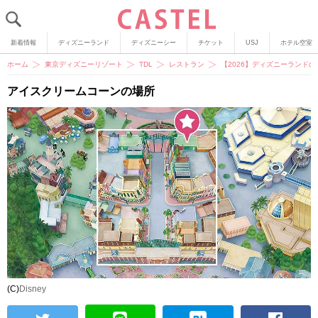
新着情報
ディズニーランド
ディズニーシー
チケット
USJ
ホテル空室
ホーム
東京ディズニーリゾート
TDL
レストラン
【2026】ディズニーランド
アイスクリームコーンの場所
(C)
Disney