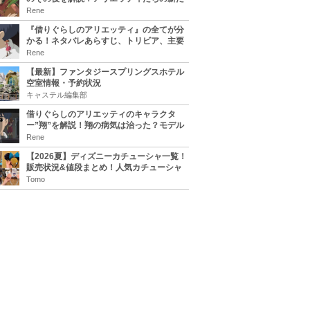
な住処は？翔の病気は治る？
Rene
『借りぐらしのアリエッティ』の全てが分
かる！ネタバレあらすじ、トリビア、主要
キャラまとめ！
Rene
【最新】ファンタジースプリングスホテル
空室情報・予約状況
キャステル編集部
借りぐらしのアリエッティのキャラクタ
ー”翔”を解説！翔の病気は治った？モデル
は誰？
Rene
【2026夏】ディズニーカチューシャ一覧！
販売状況&値段まとめ！人気カチューシャ
をチェック
Tomo