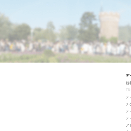
デ
新
TD
デ
チ
デ
デ
ア