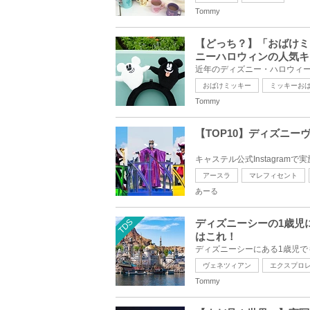
Tommy
【どっち？】「おばけミ
ニーハロウィンの人気キ
おばけミッキー
ミッキーお
Tommy
【TOP10】ディズニ
アースラ
マレフィセント
あーる
TDS
ディズニーシーの1歳児
はこれ！
ヴェネツィアン
エクスプロ
Tommy