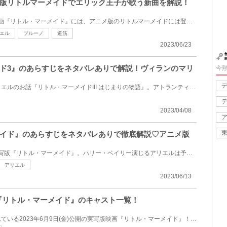
版リトルマーメイドでエリック王子が歌う新曲を解説！
2023年6月9日公開の実写版映画『リトル・マーメイド』には、アニメ版のリトルマーメイドには登場しない...
エル
ブルーノ
道筋
2023/06/23
ド3』のあらすじをネタバレありで解説！ヴィランのマリ
今
エリック王子に出会う前のアリエルのお話『リトル・マーメイドIII はじまりの物語』。アトランティカを...
2023/04/08
イド』のあらすじをネタバレありで徹底解説♡アニメ版
2023年6月9日に公開された実写版『リトル・マーメイド』。ハリー・ベイリー演じるアリエルは予想を遥か...
アリエル
2023/06/13
画『リトル・マーメイド』のキャスト一覧！
ディズニーファンから注目されている2023年6月9日(金)公開の実写版映画『リトル・マーメイド』！ 子ども...