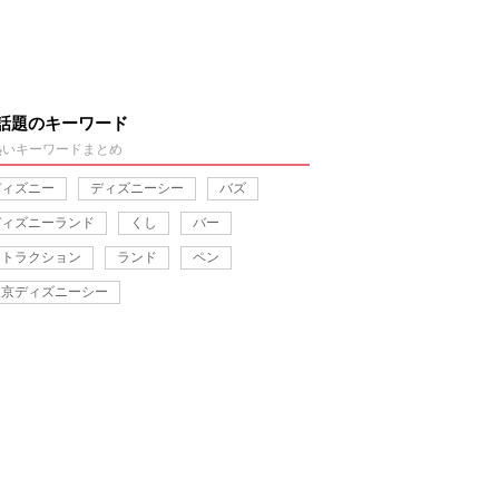
話題のキーワード
熱いキーワードまとめ
ディズニー
ディズニーシー
バズ
ディズニーランド
くし
バー
アトラクション
ランド
ペン
東京ディズニーシー