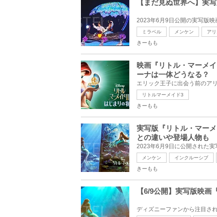
【まだ見ぬ世界へ】実写
ミラベル
メンケン
アリ
きーもも
映画『リトル・マーメイ
ーナは一体どうなる？
リトルマーメイド3
きーもも
実写版『リトル・マーメ
との違いや登場人物も
メンケン
インクルーシブ
きーもも
【6/9公開】実写版映