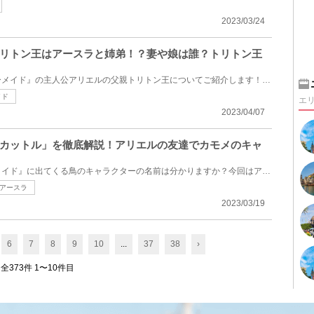
2023/03/24
リトン王はアースラと姉弟！？妻や娘は誰？トリトン王
ディズニー映画『リトル・マーメイド』の主人公アリエルの父親トリトン王についてご紹介します！屈強な...
イド
エ
2023/04/07
カットル」を徹底解説！アリエルの友達でカモメのキャ
ディズニー映画『リトルマーメイド』に出てくる鳥のキャラクターの名前は分かりますか？今回はアリエル...
アースラ
2023/03/19
6
7
8
9
10
...
37
38
›
全373件 1〜10件目