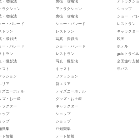
技・攻略法
裏技・攻略法
アトラクショ
トラクション
アトラクション
ショップ
技・攻略法
裏技・攻略法
ショー・パレ
ョー・パレード
ショー・パレード
レストラン
ストラン
レストラン
キャラクター
真・撮影法
写真・撮影法
映画
ョー・パレード
ショー・パレード
ホテル
ストラン
レストラン
gotoトラベル
真・撮影法
写真・撮影法
全国旅行支援
ャスト
キャスト
年パス
ァッション
ファッション
エリア
新エリア
ィズニーホテル
ディズニーホテル
ッズ・お土産
グッズ・お土産
ャラクター
キャラクター
ョップ
ショップ
ョップ
ショップ
知識集
豆知識集
ート情報
デート情報