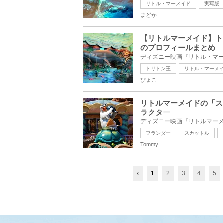
リトル・マーメイド
実写版
まどか
【リトルマーメイド】ト
のプロフィールまとめ
トリトン王
リトル・マーメ
ぴょこ
リトルマーメイドの「ス
ラクター
フランダー
スカットル
Tommy
‹
1
2
3
4
5