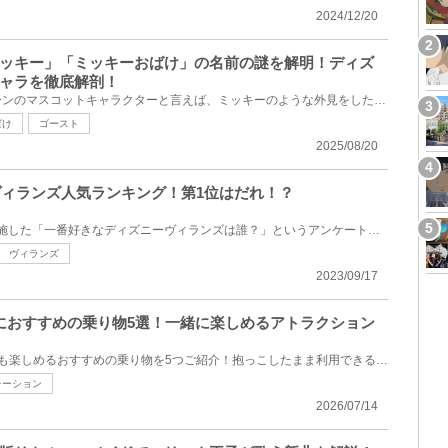
2024/12/20
ッキー」「ミッキーおばけ」の名前の謎を解明！ディズ
ャラを徹底解剖！
近年のディズニー・ハロウィーンのマスコットキャラクターと言えば、ミッキーのような外見をしたおばけ...
ばけ
ゴースト
2025/08/20
ーヴィランズ人気ランキング！第1位はだれ！？
キャステル公式Instagramで実施した「一番好きなディズニーヴィランズは誰？」というアンケートに基づい...
ヴィランズ
2023/09/17
におすすめの乗り物5選！一緒に楽しめるアトラクション
ディズニーシーにある1歳児でも楽しめるおすすめの乗り物を5つご紹介！抱っこしたまま利用できる乗り物...
レーション
2026/07/14