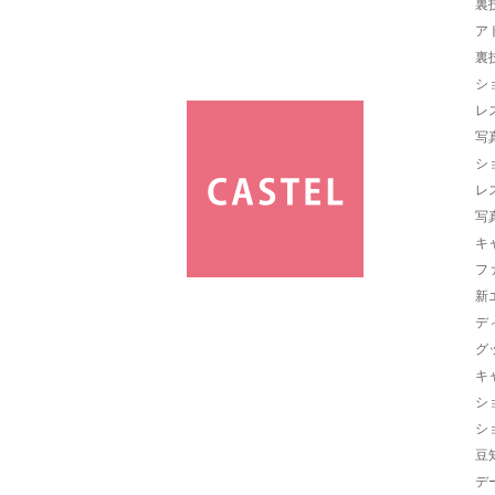
裏
ア
裏
シ
レ
写
シ
レ
写
キ
フ
新
デ
グ
キ
シ
シ
豆
デ