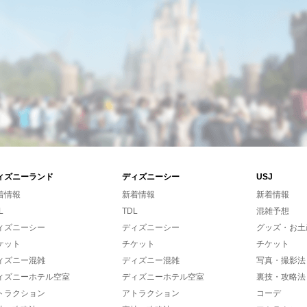
ィズニーランド
ディズニーシー
USJ
着情報
新着情報
新着情報
L
TDL
混雑予想
ィズニーシー
ディズニーシー
グッズ・お土
ケット
チケット
チケット
ィズニー混雑
ディズニー混雑
写真・撮影法
ィズニーホテル空室
ディズニーホテル空室
裏技・攻略法
トラクション
アトラクション
コーデ